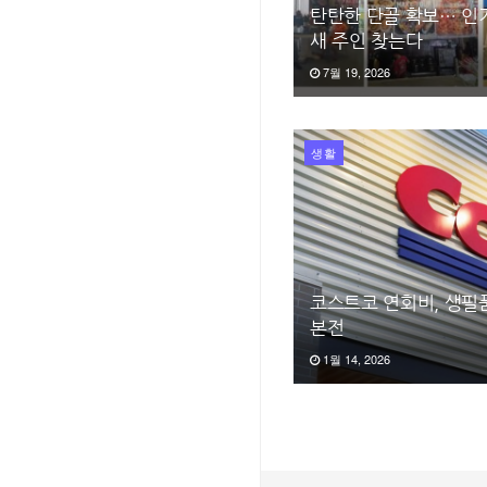
탄탄한 단골 확보… 인
새 주인 찾는다
7월 19, 2026
생활
코스트코 연회비, 생필
본전
1월 14, 2026