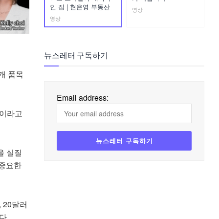
인 집 | 현은영 부동산
영상
영상
뉴스레터 구독하기
 개 품목
Email address:
환이라고
을 실질
 중요한
 20달러
다.