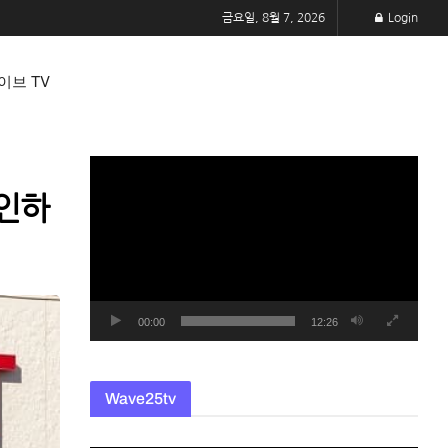
금요일, 8월 7, 2026
Login
이브 TV
동
영
 인하
상
플
레
이
어
00:00
12:26
Wave25tv