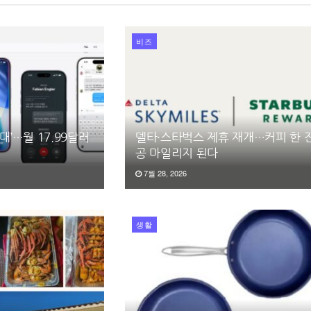
비즈
대’…월 17.99달러
델타·스타벅스 제휴 재개…커피 한 
공 마일리지 된다
7월 28, 2026
생활