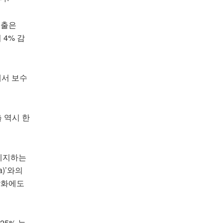
매출은
 4% 감
에서 보수
 역시 한
 폐지하는
)’와의
 강화에도
25% 늘