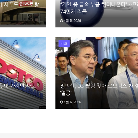
기 시푸드 레스토랑,
“가열 중 금속 부품 튀어나온다”…
74만개 리콜
4월 5, 2026
비즈
품 몇 가지만 사도
정의선, LG·퀄컴 찾아 로보틱스·차 
‘열공’
1월 6, 2026