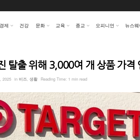
경제
건강
문화
교육
종교
오피니언
뉴스웨
진 탈출 위해 3,000여 개 상품 가격
, 2025
in
비즈
,
생활
Reading Time: 1 min read