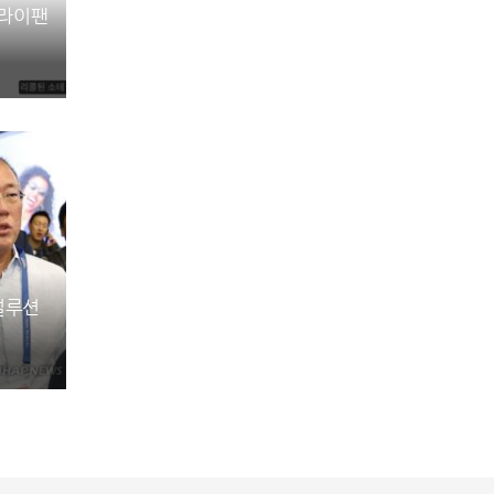
프라이팬
설루션