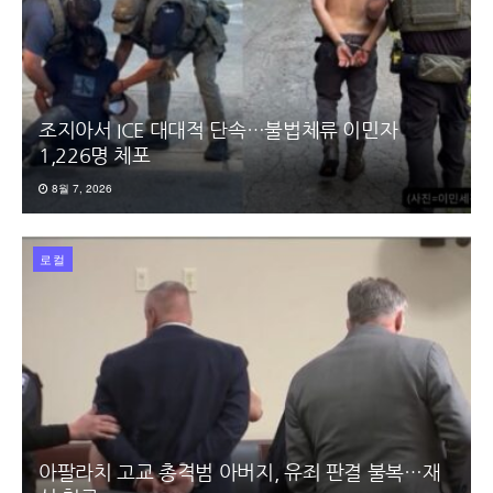
조지아서 ICE 대대적 단속…불법체류 이민자
1,226명 체포
8월 7, 2026
로컬
아팔라치 고교 총격범 아버지, 유죄 판결 불복…재