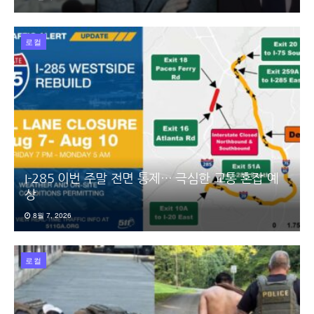
로컬
I-285 이번 주말 전면 통제… 극심한 교통 혼잡 예
상
8월 7, 2026
로컬