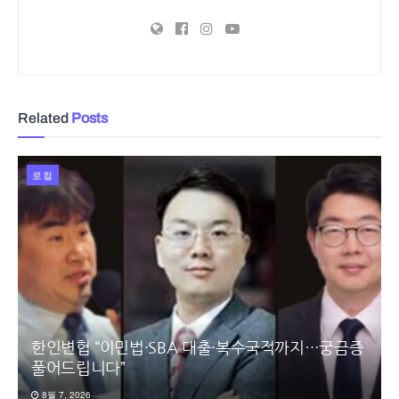
Related
Posts
로컬
한인변협 “이민법·SBA 대출·복수국적까지…궁금증
풀어드립니다”
8월 7, 2026