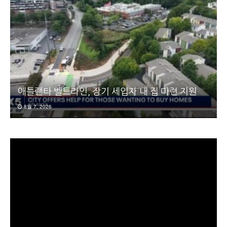
애틀랜타 벨트라인, 장기 세입자 내 집 마련 지원
8월 7, 2026
동
영
상
플
레
이
어