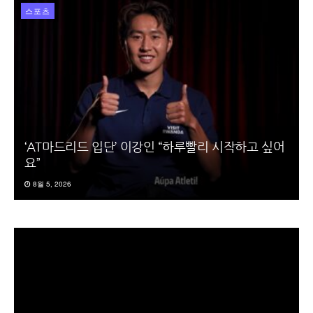
스포츠
‘AT마드리드 입단’ 이강인 “하루빨리 시작하고 싶어
요”
8월 5, 2026
동
영
상
플
레