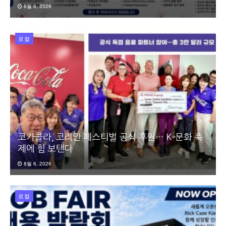
8월 6, 2026
로컬
코카콜라, 코리안 페스티벌 공식 후원… K-문화 축
제에 힘 보탠다
8월 6, 2026
로컬