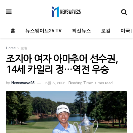
홈
뉴스웨이브25 TV
최신뉴스
로컬
미국 
Home
로컬
조지아 여자 아마추어 선수권,
14세 카일리 정…역전 우승
by
Newswave25
6월 5, 2026
Reading Time: 1 min read