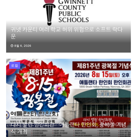
귀넷 카운티 여러 학교 허위 위협으로 소프트 락다
운
8월 6, 2026
로컬
다시 열린 한인회관…애틀랜타 한인회, 광복절 기념
식 개최