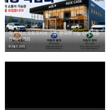
릭 케이스 오토모티브 그룹, 한국어 가능 인재 채용
잡페어 개최
8월 5, 2026
동
영
상
플
레
이
어