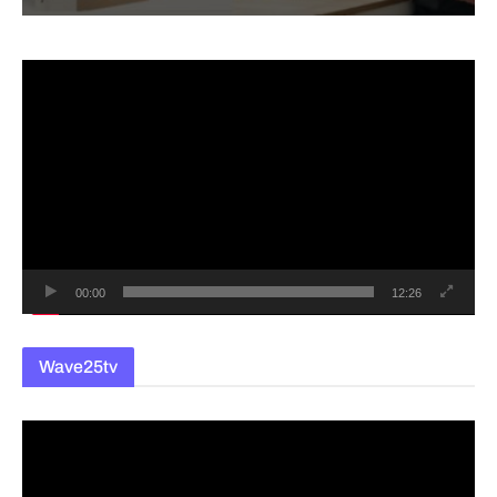
동
영
상
플
레
이
어
00:00
12:26
Wave25tv