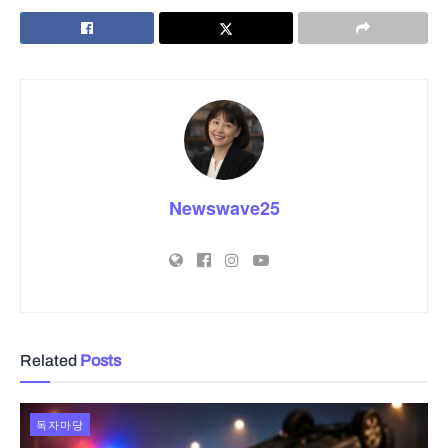
Newswave25
Related
Posts
독자마당