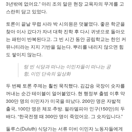
3년밖에 없어요.” 아리 조의 말은 현장 교육자의 무게를 고
스란히 담고 있었다.
토론이 끝날 무렵 사라 박 시의원은 덧붙였다. 좋은 학군을
찾아 이사 갔다가 자녀 대학 진학 후 다시 귀넷으로 돌아오
는 패턴이 반복된다고. 그 빈 시간 동안 공립학교는 한인 커
뮤니티라는 지지 기반을 잃는다. 뿌리를 내리지 않으면 힘
도 쌓이지 않는다.
텅 빈 식당과 떠나는 이민자들이 떠나는 공
항, 이민 단속의 일상화
두 번째 토론 주제는 훨씬 묵직했다. 김갑송 국장이 숫자를
꺼내는 순간 테이블이 얼어붙었다. 현 행정부 출범 이후 약
300만 명의 이민자가 미국을 떠났다. 200만 명은 자발적
출국, 100만 명은 체포·추방. 필라델피아 인구(150만)의 두
배다. “한국전쟁 때 300만 명이 죽었어요. 그 숫자입니다.”
둘루스(Duluth) 식당가는 서류 미비 이민자 노동자들에게