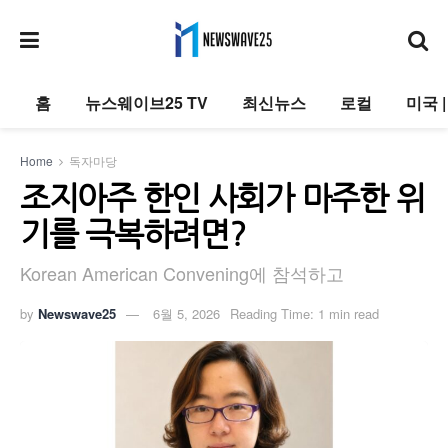
홈
뉴스웨이브25 TV
최신뉴스
로컬
미국 
Home
독자마당
조지아주 한인 사회가 마주한 위
기를 극복하려면?
Korean American Convening에 참석하고
by
Newswave25
6월 5, 2026
Reading Time: 1 min read