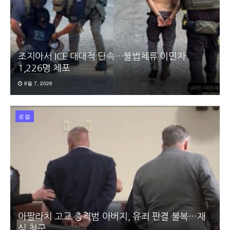
조지아서 ICE 대대적 단속…불법체류 이민자
1,226명 체포
8월 7, 2026
로컬
아팔라치 고교 총격범 아버지, 유죄 판결 불복…재
심 청구