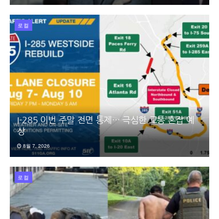
로컬
I-285 이번 주말 전면 통제… 극심한 교통 혼잡 예
상
8월 7, 2026
로컬