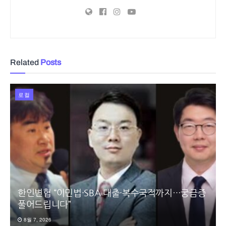
Related
Posts
로컬
한인변협 “이민법·SBA 대출·복수국적까지…궁금증
풀어드립니다”
8월 7, 2026