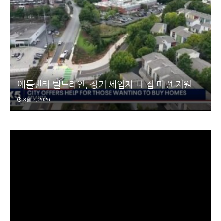
애틀랜타 벨트라인, 장기 세입자 내 집 마련 지원
8월 7, 2026
동
영
상
플
레
이
어