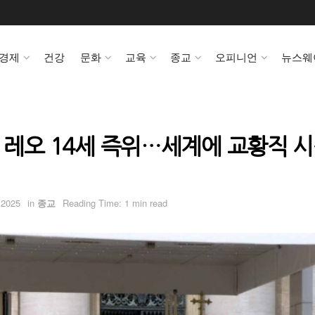
경제
건강
문화
교육
종교
오피니언
뉴스웨
황 레오 14세 즉위…세계에 교황직 
 2025
in
종교
Reading Time: 1 min read