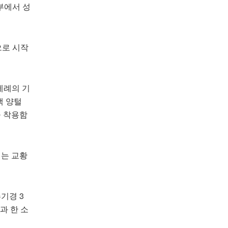
내부에서 성
으로 시작
세례의 기
색 양털
을 착용함
지는 교황
기경 3
년과 한 소