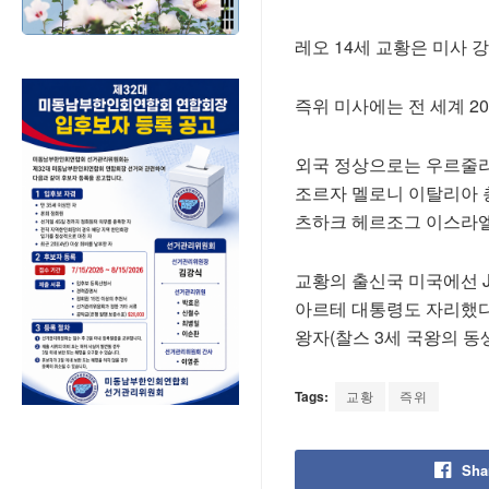
레오 14세 교황은 미사 
즉위 미사에는 전 세계 2
외국 정상으로는 우르줄라
조르자 멜로니 이탈리아 총
츠하크 헤르조그 이스라엘
교황의 출신국 미국에선 J
아르테 대통령도 자리했다.
왕자(찰스 3세 국왕의 동
Tags:
교황
즉위
Sha