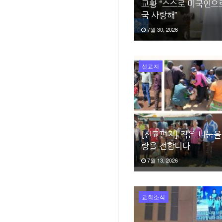
교황 “스스로 미국인으
국 사랑해”
7월 30, 2026
선교지
[선교편지] 작은 나눔을
랑을 전합니다
7월 13, 2026
교회소식