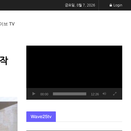
금요일, 8월 7, 2026
Login
이브 TV
동
영
시작
상
플
레
이
어
00:00
12:26
Wave25tv