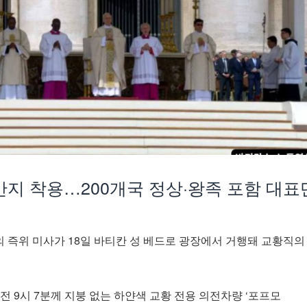
반지 착용…200개국 정상·왕족 포함 대표
세의 즉위 미사가 18일 바티칸 성 베드로 광장에서 거행돼 교황직의
오전 9시 7분께 지붕 없는 하얀색 교황 전용 의전차량 ‘포프모