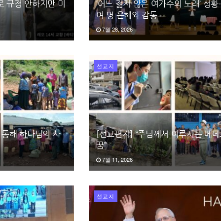
로 규정 안하지만 미
‘어느 젊지 않은 여가수의 노래’ 성황
여 명 은혜와 감동
7월 28, 2026
선교지
 통해 하나님의 사
[선교편지] “주님께서 이루시는 베
꿈”
7월 11, 2026
선교지