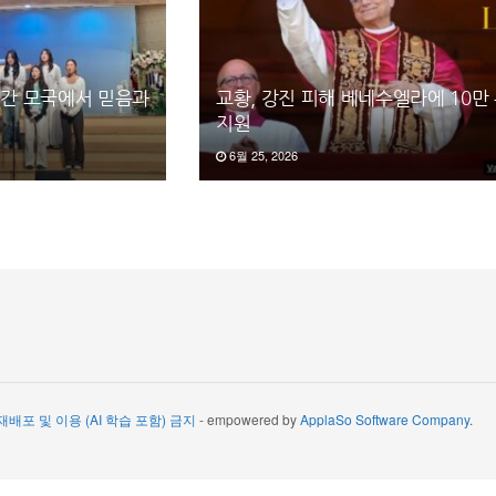
일간 모국에서 믿음과
교황, 강진 피해 베네수엘라에 10만
지원
6월 25, 2026
 재배포 및 이용 (AI 학습 포함) 금지
- empowered by
ApplaSo Software Company
.