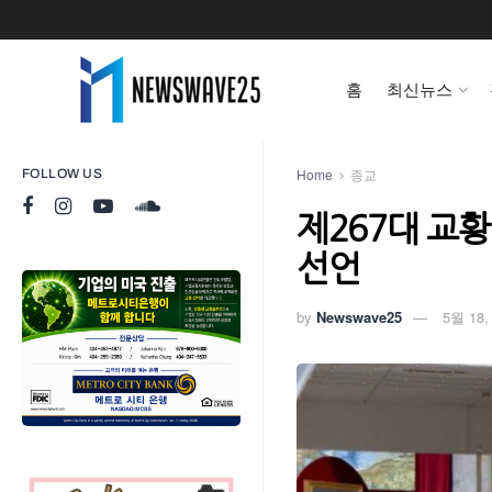
홈
최신뉴스
Home
종교
FOLLOW US
제267대 교
선언
by
Newswave25
5월 18,