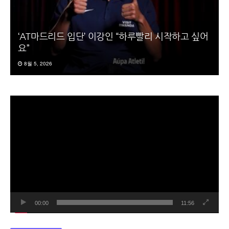
‘AT마드리드 입단’ 이강인 “하루빨리 시작하고 싶어
요”
8월 5, 2026
동
영
상
플
레
이
어
00:00
11:56