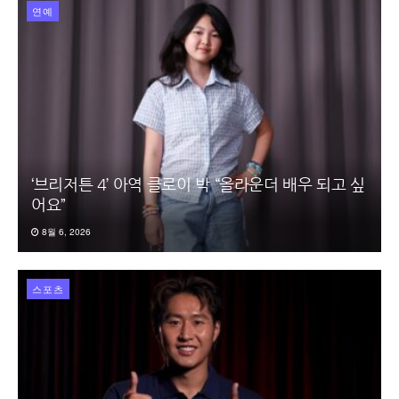
연예
‘브리저튼 4’ 아역 클로이 박 “올라운더 배우 되고 싶
어요”
8월 6, 2026
스포츠