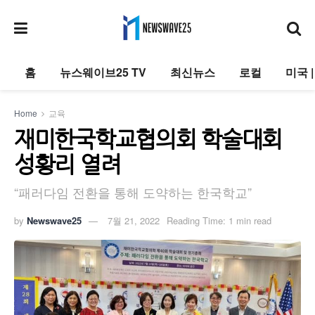
홈
뉴스웨이브25 TV
최신뉴스
로컬
미국 
Home
교육
재미한국학교협의회 학술대회
성황리 열려
“패러다임 전환을 통해 도약하는 한국학교”
by
Newswave25
7월 21, 2022
Reading Time: 1 min read