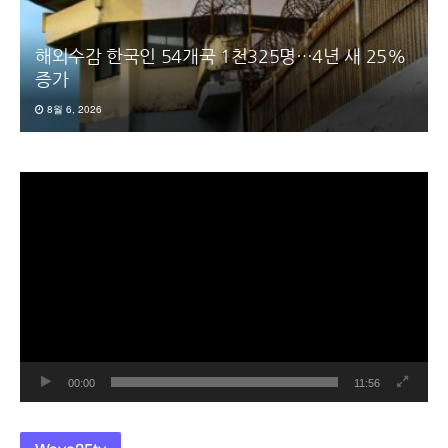
해외수감 한국인 54개국 1천325명…4년 새 25%
증가
8월 6, 2026
동
영
상
플
레
이
어
00:00
11:56