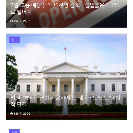
7월 고용 예상밖 2만3천명 감소…실업률은 4.1%
로 떨어져
8월 7, 2026
미국
법원, 백악관 연회장 공사에 또 제동…트럼프 “정치
적 판결”
8월 7, 2026
미국