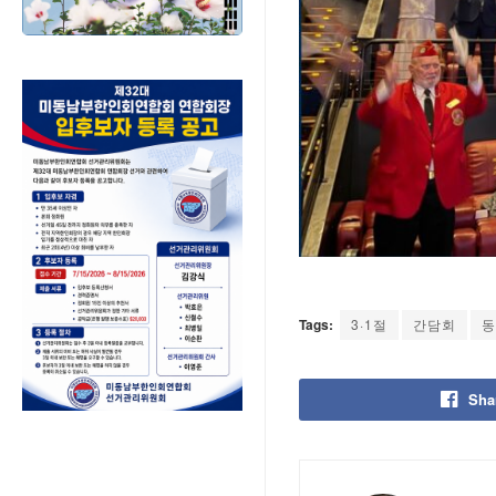
Tags:
3·1절
간담회
동
Sha