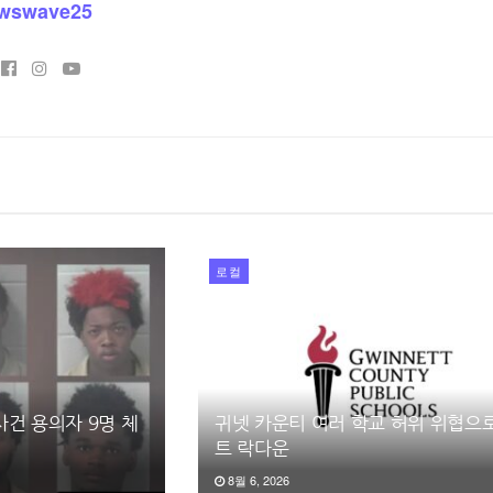
wswave25
로컬
건 용의자 9명 체
귀넷 카운티 여러 학교 허위 위협으
트 락다운
8월 6, 2026