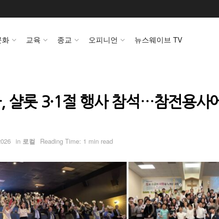
문화
교육
종교
오피니언
뉴스웨이브 TV
, 샬롯 3·1절 행사 참석…참전용사
2026
in
로컬
Reading Time: 1 min read