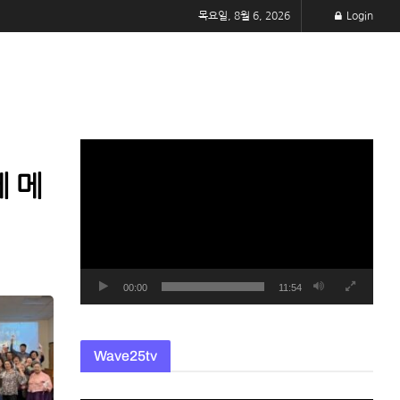
목요일, 8월 6, 2026
Login
동
영
에 메
상
플
레
이
어
00:00
11:54
Wave25tv