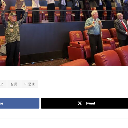
포
샬롯
이준호
re
Tweet