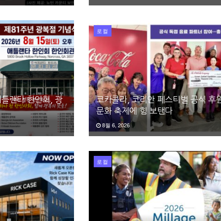
로컬
틀랜타 한인회, 광
코카콜라, 코리안 페스티벌 공식 후원
문화 축제에 힘 보탠다
8월 6, 2026
로컬