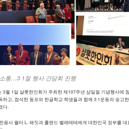
소통…3·1절 행사·간담회 진행
 3월 1일 샬롯한인회가 주최한 제107주년 삼일절 기념행사에 
독하고, 참석한 동포와 한글학교 학생들과 함께 3·1운동의 숭고
졌다.
 참전용사 월터 L. 패짓과 롤랜드 벨레테테에게 대한민국 정부를 대