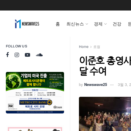
홈
최신뉴스
경제
건강
Home
로컬
FOLLOW US
이준호 총영사
달 수여
by
Newswave25
3월 3, 