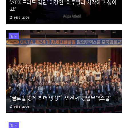
‘AT마드리드 입단’ 이강인 “하루빨리 시작하고 싶어
요”
8월 5, 2026
한국
“글로벌 경제 리더 양성”…인천서 ‘창업무역스쿨’
8월 5, 2026
한국