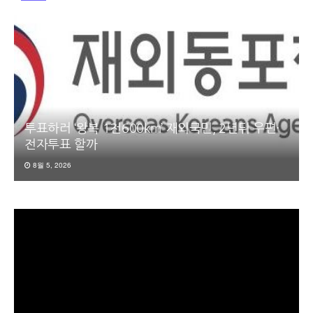
투표하러 ‘왕복 1천600km’ 재외국민, 2년뒤 우편·
전자투표 할까
8월 5, 2026
동
영
상
플
레
이