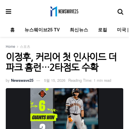
홈
뉴스웨이브25 TV
최신뉴스
로컬
미국 
Home
스포츠
이정후, 커리어 첫 인사이드 더
파크 홈런…2타점도 수확
by
Newswave25
5월 15, 2026
Reading Time: 1 min read