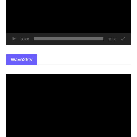
플
레
이
어
00:00
11:56
Wave25tv