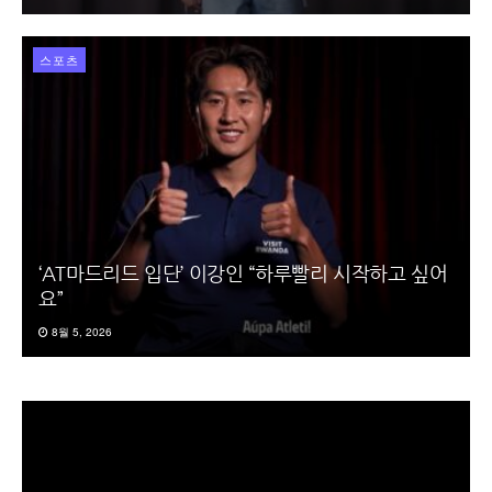
스포츠
‘AT마드리드 입단’ 이강인 “하루빨리 시작하고 싶어
요”
8월 5, 2026
동
영
상