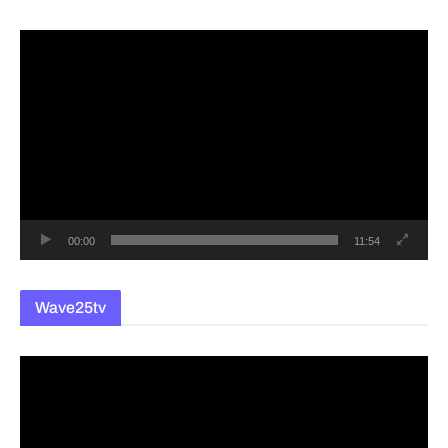
동
영
상
플
레
이
어
00:00
11:54
Wave25tv