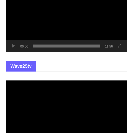
상
플
레
이
어
00:00
11:56
Wave25tv