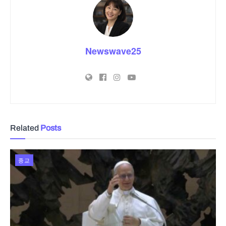
Newswave25
Related
Posts
종교