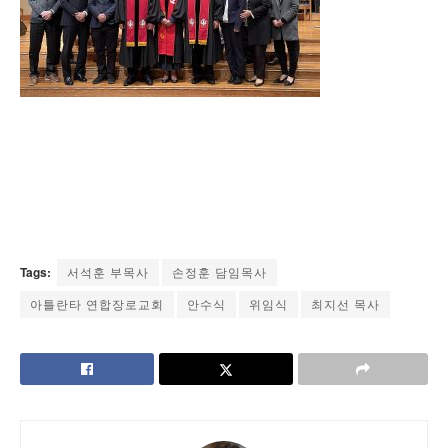
Tags:
서석훈 부목사
손정훈 담임목사
아틀란타 연합장로교회
안수식
위임식
최지선 목사