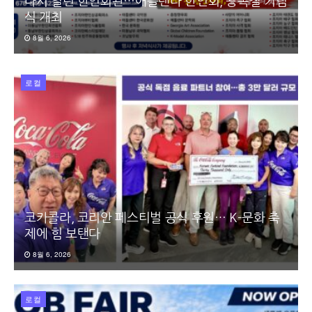
다시 열린 한인회관…애틀랜타 한인회, 광복절 기념
식 개최
8월 6, 2026
로컬
코카콜라, 코리안 페스티벌 공식 후원… K-문화 축
제에 힘 보탠다
8월 6, 2026
로컬