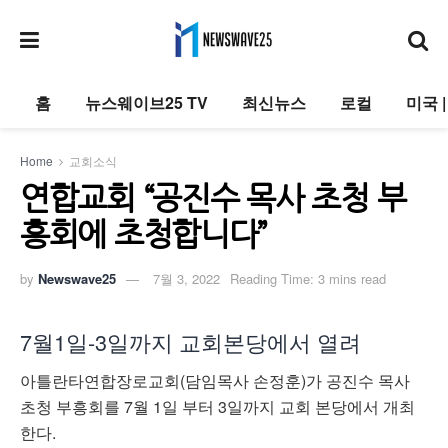
홈
뉴스웨이브25 TV
최신뉴스
로컬
미국 
Home
교회소식
연합교회 “공진수 목사 초청 부
흥회에 초청합니다”
by
Newswave25
7월 3, 2022
Reading Time: 3 mins read
7
월
1
일
-3
일까지
교회본당에서 열려
아틀란타연합장로교회
(
담임목사
손정훈
)
가
공진수
목사
초청
부흥회를
7
월
1
일
부터
3
일까지
교회
본당에서
개최
한다
.