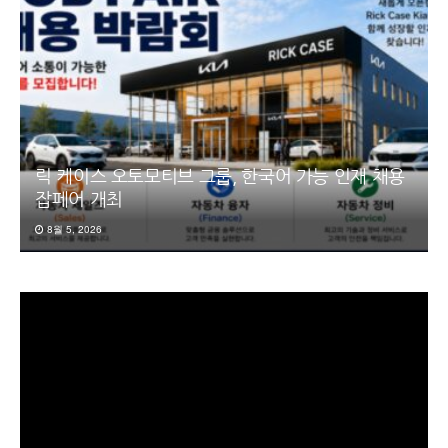
릭 케이스 오토모티브 그룹, 한국어 가능 인재 채용
잡페어 개최
8월 5, 2026
동
영
상
플
레
이