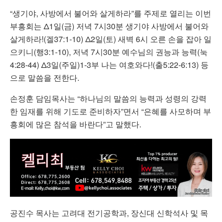
“
생기야
,
사방에서
불어와
살게하라
”
를
주제로
열리는
이번
부흥회는
Δ1
일
(
금
)
저녁
7
시
30
분
생기야
사방에서
불어와
살게하라
!(
겔
37:1-10) Δ2
일
(
토
)
새벽
6
시
오른
손을
잡아
일
으키니
(
행
3:1-10),
저녁
7
시
30
분
예수님의
권능과
능력
(
눅
4:28-44) Δ3
일
(
주일
)1-3
부
나는
여호와다
!(
출
5:22-6:13)
등
으로
말씀을
전한다
.
손정훈
담임목사는
“
하나님의
말씀의
능력과
성령의
강력
한
임재를
위해
기도로
준비하자
”
면서
“
은혜를
사모하며
부
흥회에
많은
참석을
바란다
”
고
말했다
.
공진수
목사는
고려대
전기공학과
,
장신대
신학석사
및
목