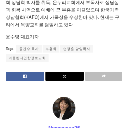
회
상담학
박사를
취득
,
온누리교회에서
부목사로
상담실
과
회복
사역으로
예배에
큰
부흥을
이끌었으며
한국가족
상담협회
(KAFC)
에서
가족상을
수상한바
있다
.
현재는
구
리에서
목양교회를
담임하고
있다
.
윤수영 대표기자
Tags:
공진수 목사
부흥회
손정훈 담임목사
아틀란타연합장로교회
Newswave25