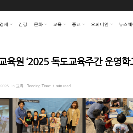
경제
건강
문화
교육
종교
오피니언
뉴스웨
육원 ‘2025 독도교육주간 운영학교
 2025
in
교육
Reading Time: 1 min read