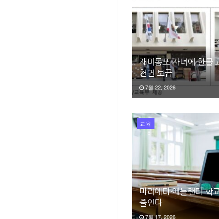
재미동포 자녀에 한글 교
천권 보급
7월 22, 2026
교육
마리에타·애틀랜타 학교
줄인다
7월 17, 2026