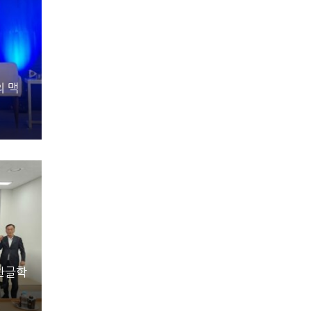
의 맥
촌한글학