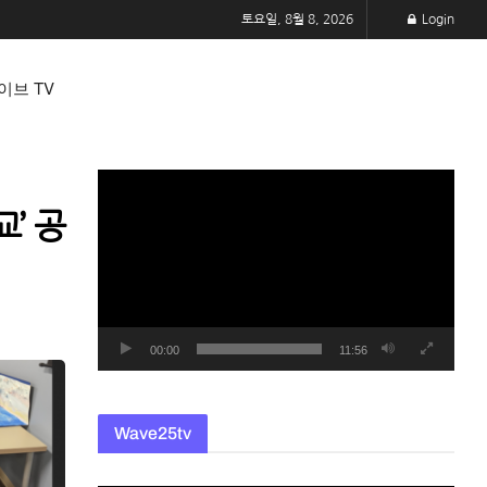
토요일, 8월 8, 2026
Login
이브 TV
동
영
’ 공
상
플
레
이
어
00:00
11:56
Wave25tv