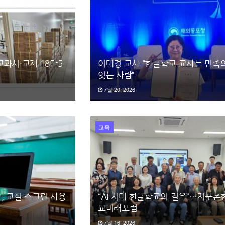
과서·교재 18만5
이태경 교사 “한글학교 교사는 민족
잇는 사람”
7월 20, 2026
교육
, 교실 스크린 사용
“AI 시대 한글학교의 길은”…지구
교미래포럼
7월 16, 2026