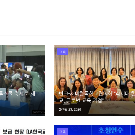
교육
투스쿨 축제’로 새
반크-재미한국학교협의회 “AI시대 
교, 글로벌 교육 거점”
7월 23, 2026
교육