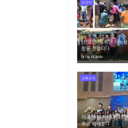
선교지
[선교편지] 작은 나눔을
랑을 전합니다
7월 13, 2026
교회소식
미국 한인 차세대, 17
뿌리 되새겼다