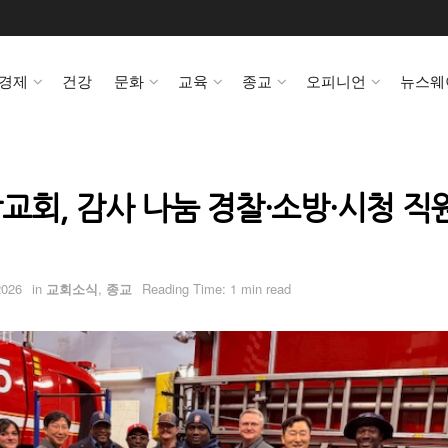
경제
건강
문화
교육
종교
오피니언
뉴스웨
교회, 감사 나눔 경찰·소방·시청 직
2026
in
교회소식
,
종교
Reading Time: 1 min read