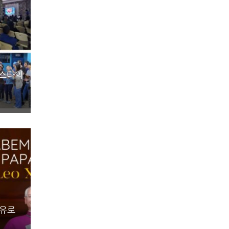
데스다의
 유로