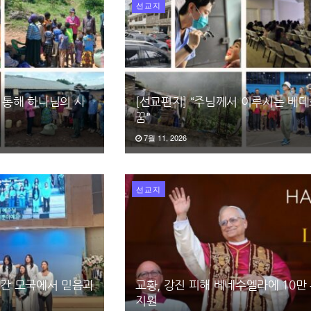
선교지
 통해 하나님의 사
[선교편지] “주님께서 이루시는 베
꿈”
7월 11, 2026
선교지
일간 모국에서 믿음과
교황, 강진 피해 베네수엘라에 10만
지원