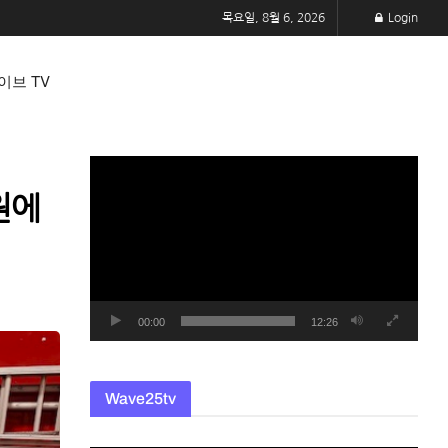
목요일, 8월 6, 2026
Login
이브 TV
동
영
원에
상
플
레
이
어
00:00
12:26
Wave25tv