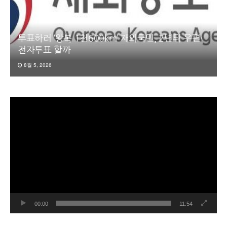
투표하러 ‘왕복 1천600km’ 재외국민, 2년뒤 우편·
전자투표 할까
8월 5, 2026
동
영
상
플
레
이
어
00:00
11:54