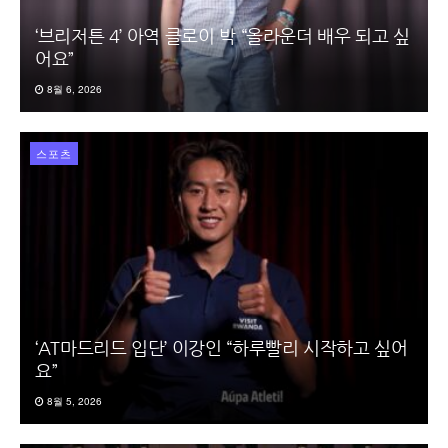
‘브리저튼 4’ 아역 클로이 박 “올라운더 배우 되고 싶
어요”
8월 6, 2026
스포츠
‘AT마드리드 입단’ 이강인 “하루빨리 시작하고 싶어
요”
8월 5, 2026