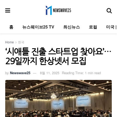
홈
뉴스웨이브25 TV
최신뉴스
로컬
미국 
Home
한국
‘시애틀 진출 스타트업 찾아요’…
29일까지 한상넷서 모집
by
Newswave25
8월 11, 2025
Reading Time: 1 min read