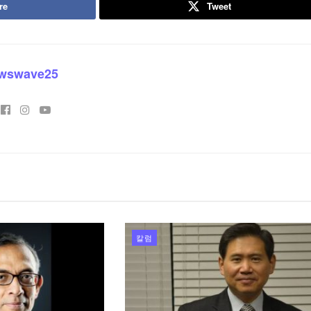
re
Tweet
wswave25
칼럼