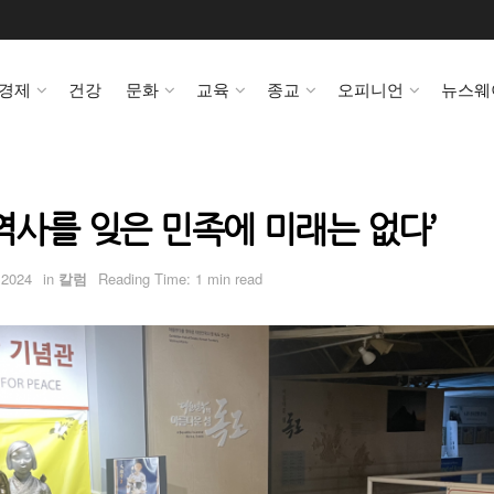
경제
건강
문화
교육
종교
오피니언
뉴스웨
역사를 잊은 민족에 미래는 없다’
 2024
in
칼럼
Reading Time: 1 min read