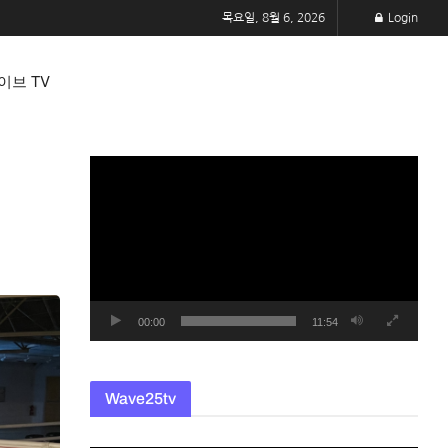
목요일, 8월 6, 2026
Login
이브 TV
동
영
상
플
레
이
어
00:00
11:54
Wave25tv