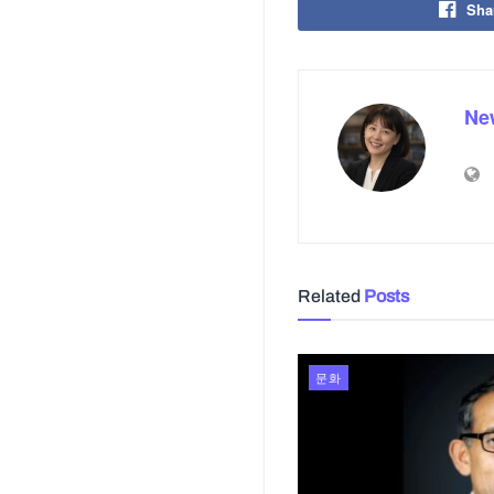
Sha
Ne
Related
Posts
문화