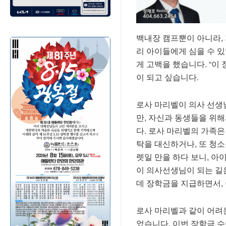
백내장
캠프뿐이
아니라
,
리
아이들에게
심을
수
있
게
고백을
했습니다
. “
이
이
되고
싶습니다
.
로사
마리벨이
의사
선생
만
,
자신과
동생들을
위해
다
.
로사
마리벨의
가족은
탁을
대신하거나
,
또
청소
렛일
만을
하다
보니
,
아
이
의사선생님이
되는
길
데
장학금을
지급하면서
,
로사
마리벨과
같이
어려
었습니다
.
이번
장학금
수