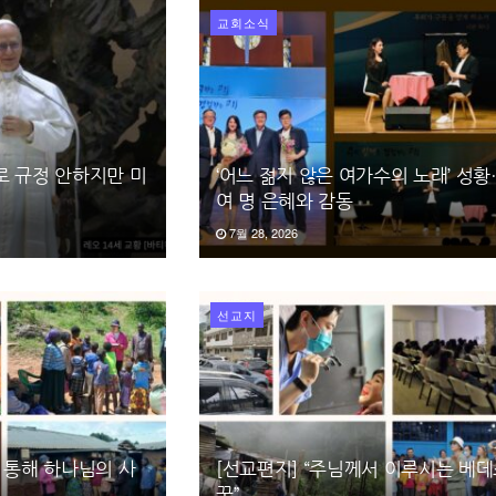
교회소식
로 규정 안하지만 미
‘어느 젊지 않은 여가수의 노래’ 성황
여 명 은혜와 감동
7월 28, 2026
선교지
 통해 하나님의 사
[선교편지] “주님께서 이루시는 베
꿈”