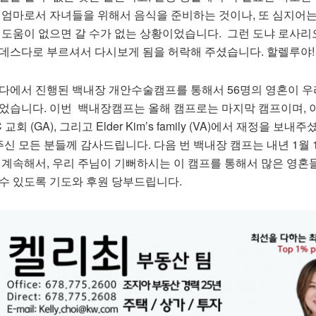
. 엄마로서 자녀들을 위해서 음식을 준비하는 것이나, 또 심지어는
 도움이 없으면 갈 수가 없는 상황이었습니다. 그런 도냐 로사리
베데스다로 부르셔서 다시보게 됨을 허락해 주셨습니다. 할렐루야!
다에서
진행된
백내장
개안수술캠프를
통해서
56
명의
영혼이
우
었습니다
.
이번
백내장캠프는
올해
캠프로는
마지막
캠프이며
,
C
교회
(GA),
그리고
Elder Kim’s family (VA)
에서
재정을
보내주
주신
모든
분들께
감사드립니다
.
다음
번
백내장
캠프는
내년
1
월
.
계속해서
,
우리
주님이
기뻐하시는
이
캠프를
통해서
많은
영혼
수
있도록
기도와
후원
당부드립니다
.