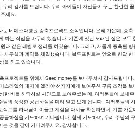
에
우리
감사를
드립니다
.
우리
아이들이
자신들이
꾸는
찬란한
꿈
주세요
.
나눈 베데스다병원 증축프로젝트 소식입니다. 은혜 가운데, 증축
를 편평하게 하는 작업을 마무리 했습니다. 기존에 있던 오래된 집은 모두
병원과 같은 레벨로 정리를 하였습니다. 그리고, 새롭게 증축될 병
사 사무실과 계약을 체결했습니다. 블루프린트는 앞으로 한달 반
상을 하고 있습니다.
축프로젝트를 위해서 Seed money를 보내주셔서 감사드립니다. 
 이스라엘의 대지에 엘리야 선지자에게 보여주신 구름 조각을 보
풍성한 비를 허락하실 사인으로 보여주셨는 데, 여러분들이 보내주
주님의 풍성한 공급하심을 미리 믿고 보게 됩니다. 여러분들의 
로젝트를 하나님이 이끌고 계심을 다시금 확신하면서, 기쁨 가운
 공급하심을 기도하며 기다립니다. 함께 기도하며, 우리 주님의 
이는 것을 같이 기다려주세요. 감사합니다.