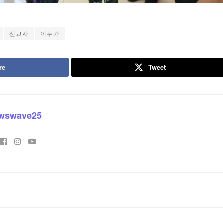
선교사
이누가
re
Tweet
wswave25