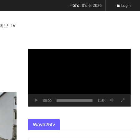
목요일, 8월 6, 2026
Login
이브 TV
동
영
상
플
레
이
어
00:00
11:54
Wave25tv