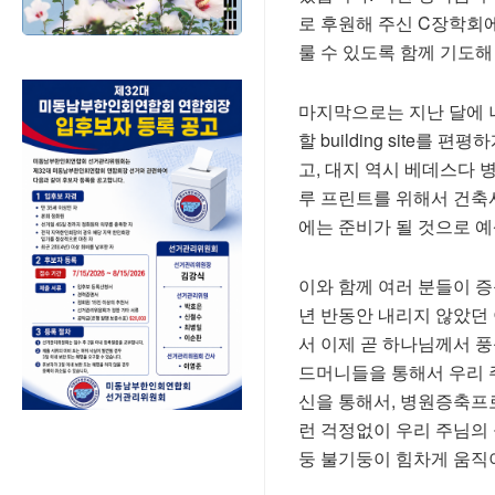
로
후원해
주신
C
장학회
룰
수
있도록
함께
기도해
마지막으로는 지난 달에 
할 building site
고, 대지 역시 베데스다 
루 프린트를 위해서 건축
에는 준비가 될 것으로 예
이와 함께 여러 분들이 증
년 반동안 내리지 않았던
서 이제 곧 하나님께서 
드머니들을 통해서 우리 
신을 통해서, 병원증축프
런 걱정없이 우리 주님의
둥 불기둥이 힘차게 움직