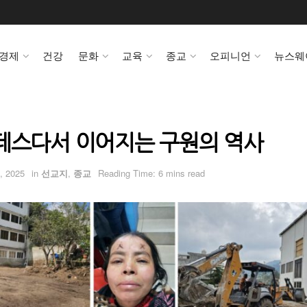
경제
건강
문화
교육
종교
오피니언
뉴스웨
데스다서 이어지는 구원의 역사
, 2025
in
선교지
,
종교
Reading Time: 6 mins read