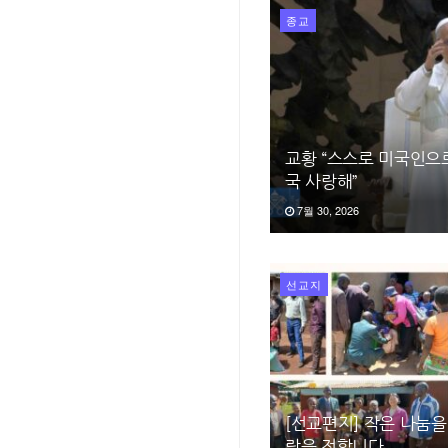
종교
교황 “스스로 미국인으
국 사랑해”
7월 30, 2026
선교지
[선교편지] 작은 나눔을
랑을 전합니다