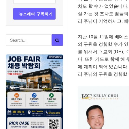
차도 할 수가 없었습니다
실 가는 것 조차도 딸들의
리 주님이 기억하시고, 
지난
10
월
11
일에
베데스
의
구원을
경험할
수가
있
를
위해서
D
교회
(DE), 
다
.
또한
기도로
함께
해
에
계획이
되어
있습니다
리
주님의
구원을
경험할