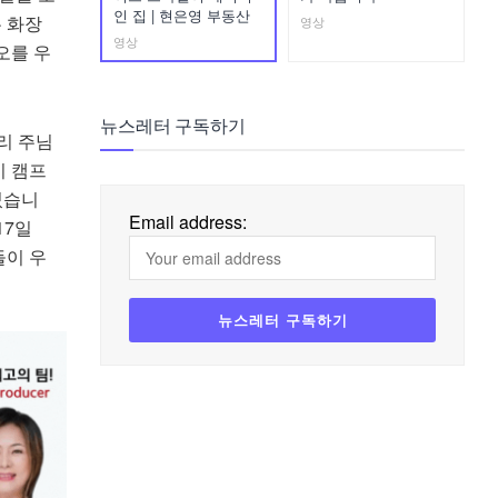
인 집 | 현은영 부동산
 화장
영상
영상
오를 우
뉴스레터 구독하기
리
주님
이
캠프
셨습니
Email address:
17
일
들이
우