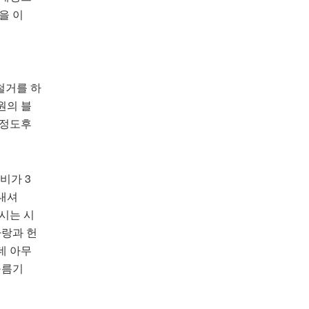
을
이
 철거를 하
원의 블
 정도후
비가 3
내셔
시는 시
사랑과 헌
데 아무
구름기