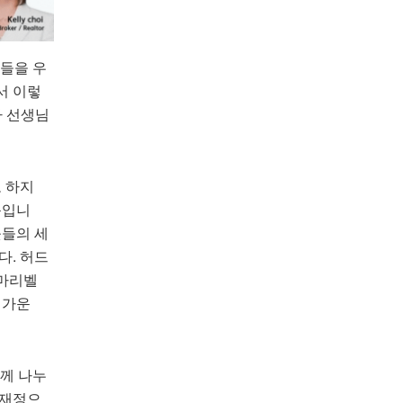
들을
우
서
이렇
사
선생님
도
하지
문입니
웃들의
세
다
.
허드
마리벨
가운
께
나누
재정으