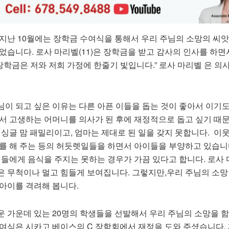
지난
10
월에는
장학금
수여식을
통해서
우리
주님의
소망의
씨앗
었습니다
.
로사
마리벨
(11)
은
장학금을
받고
감사의
인사를
하면
장학금은
저와
저희
가정에
한줄기
빛입니다
.”
로사
마리벨
은
의
님이
되고
싶은
이유는
다른
아픈
이들을
돕는
것이
좋아서
이기
서
고생하는
어머니를
의사가
된
후에
재정적으로
돕고
싶기
때
싱글
맘
패밀리이고
,
엄마는
제대로
된
일을
갖지
못합니다
.
이
를
해
주는
등의
허듯렛일들을
하면서
아이들을
부양하고
있습니
이들에게
음식을
주지는
못하는
경우가
가끔
있다고
합니다
.
로사
은
무척이나
멀고
힘들게
보여집니다
.
그렇지만
,
우리
주님의
소망
아이를
격려해
봅니다
.
운
가운데
있는
20
명의
학생들을
선발해서
우리
주님의
소망을
함
여식은
시카고
베이스의
C
장학회에서
재정을
도와
주셨습니다
.