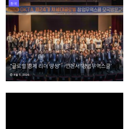
한국
“글로벌 경제 리더 양성”…인천서 ‘창업무역스쿨’
8월 5, 2026
동
영
상
플
레