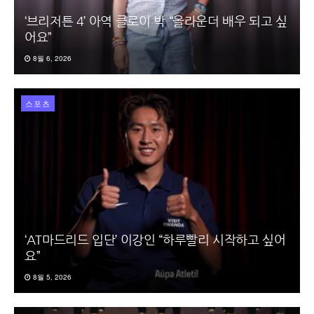
‘브리저튼 4’ 아역 클로이 박 “올라운더 배우 되고 싶
어요”
8월 6, 2026
스포츠
‘AT마드리드 입단’ 이강인 “하루빨리 시작하고 싶어
요”
8월 5, 2026