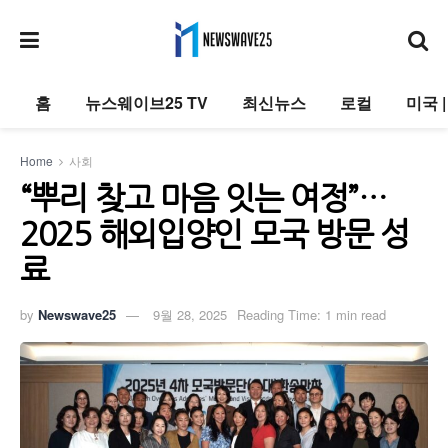
홈
뉴스웨이브25 TV
최신뉴스
로컬
미국 
Home
사회
“뿌리 찾고 마음 잇는 여정”…
2025 해외입양인 모국 방문 성
료
by
Newswave25
9월 28, 2025
Reading Time: 1 min read