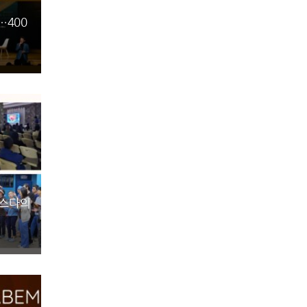
…400
데스다의