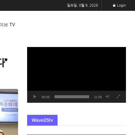
일요일, 8월 9, 2026
Login
이브 TV
동
영
다”
상
플
레
이
어
00:00
11:56
Wave25tv