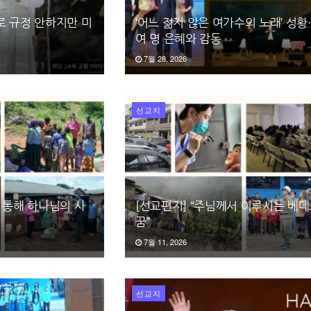
로 규정 안하지만 미
‘어느 젊지 않은 여가수의 노래’ 성황
여 명 은혜와 감동
7월 28, 2026
선교지
 통해 하나님의 사
[선교편지] “주님께서 이루시는 베
꿈”
7월 11, 2026
선교지