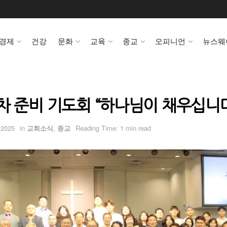
경제
건강
문화
교육
종교
오피니언
뉴스웨
차 준비 기도회 “하나님이 채우십니
 2025
in
교회소식
,
종교
Reading Time: 1 min read