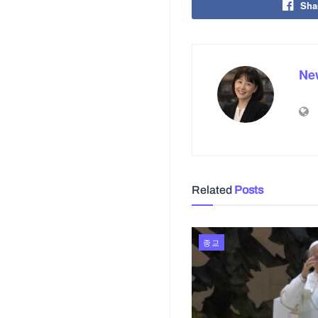
Sha
Ne
Related
Posts
종교