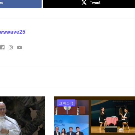
re
Tweet
wswave25
교회소식