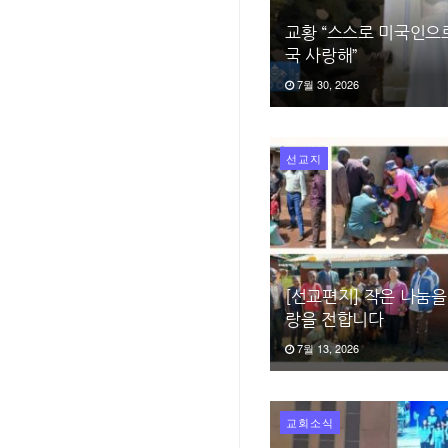
교황 “스스로 미국인으
국 사랑해”
7월 30, 2026
선교지
[선교편지] 작은 나눔을
랑을 전합니다
7월 13, 2026
교회소식