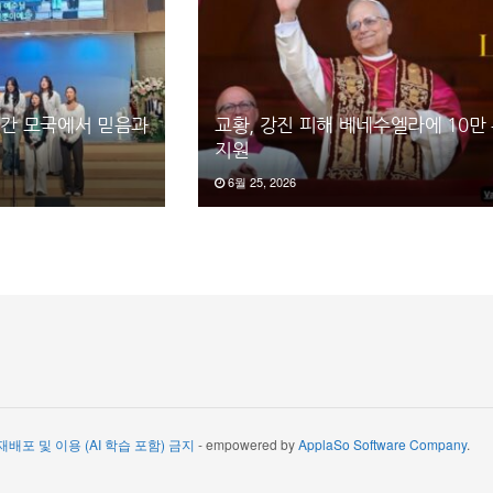
일간 모국에서 믿음과
교황, 강진 피해 베네수엘라에 10만
지원
6월 25, 2026
 재배포 및 이용 (AI 학습 포함) 금지
- empowered by
ApplaSo Software Company
.