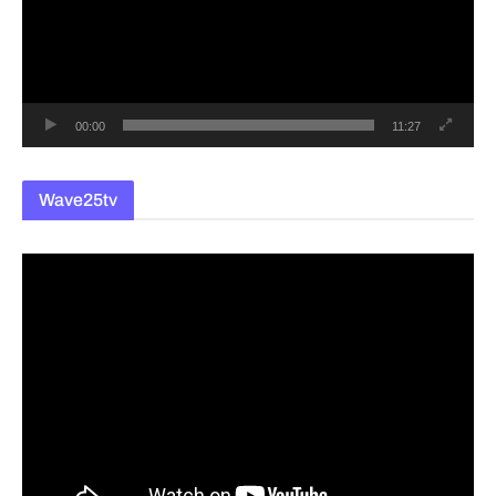
레
이
어
00:00
11:27
Wave25tv