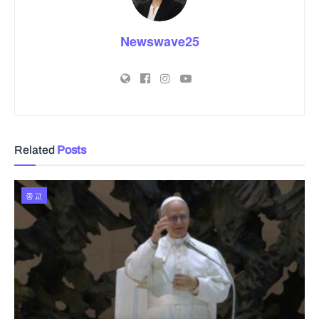
Newswave25
Related
Posts
종교