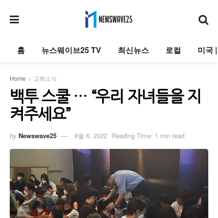
홈
뉴스웨이브25 TV
최신뉴스
로컬
미국 
Home
교회소식
백투 스쿨 … “우리 자녀들을 지
켜주세요”
by
Newswave25
8월 6, 2022
Reading Time: 1 min read