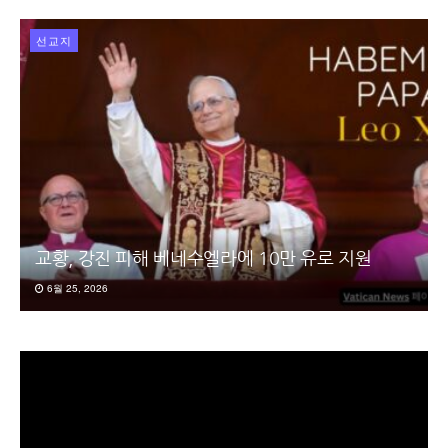
선교지
교황, 강진 피해 베네수엘라에 10만 유로 지원
6월 25, 2026
동
영
상
플