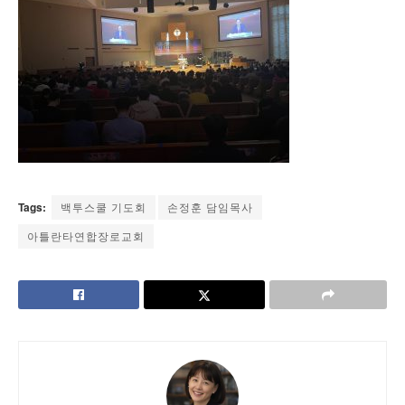
Tags:
백투스쿨 기도회
손정훈 담임목사
아틀란타연합장로교회