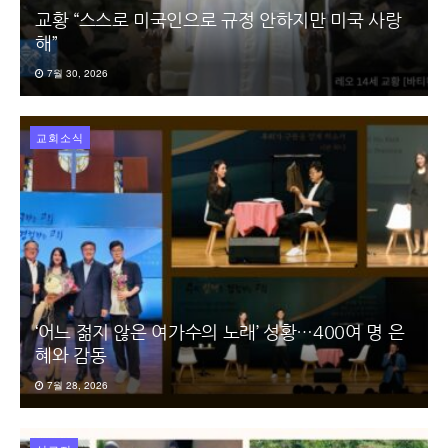
교황 “스스로 미국인으로 규정 안하지만 미국 사랑
해”
7월 30, 2026
교회소식
‘어느 젊지 않은 여가수의 노래’ 성황…400여 명 은
혜와 감동
7월 28, 2026