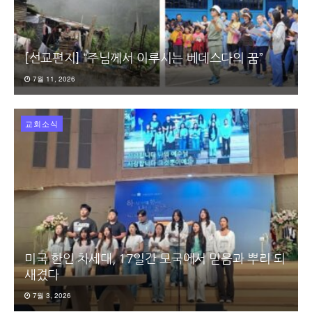
[선교편지] “주님께서 이루시는 베데스다의 꿈”
7월 11, 2026
교회소식
미국 한인 차세대, 17일간 모국에서 믿음과 뿌리 되
새겼다
7월 3, 2026