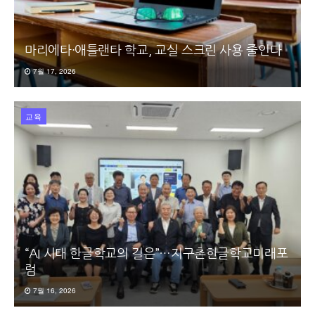
마리에타·애틀랜타 학교, 교실 스크린 사용 줄인다
7월 17, 2026
교육
“AI 시대 한글학교의 길은”…지구촌한글학교미래포
럼
7월 16, 2026