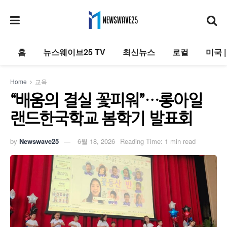
홈
뉴스웨이브25 TV
최신뉴스
로컬
미국 
Home
교육
“배움의 결실 꽃피워”…롱아일
랜드한국학교 봄학기 발표회
by
Newswave25
6월 18, 2026
Reading Time: 1 min read