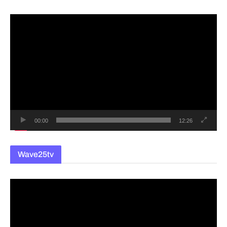
동
영
상
플
레
이
어
00:00
12:26
Wave25tv