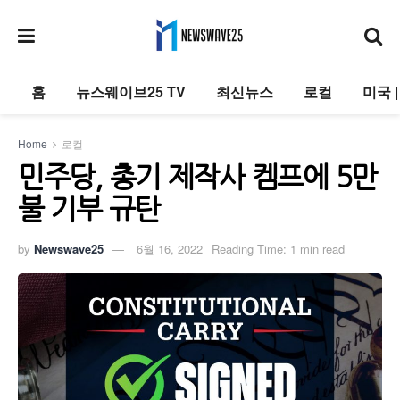
홈
뉴스웨이브25 TV
최신뉴스
로컬
미국 
Home
로컬
민주당, 총기 제작사 켐프에 5만
불 기부 규탄
by
Newswave25
6월 16, 2022
Reading Time: 1 min read