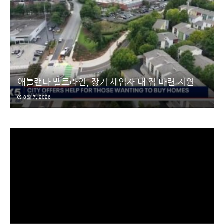
애틀랜타 벨트라인, 장기 세입자 내 집 마련 지원
8월 7, 2026
동
영
상
플
레
이
어