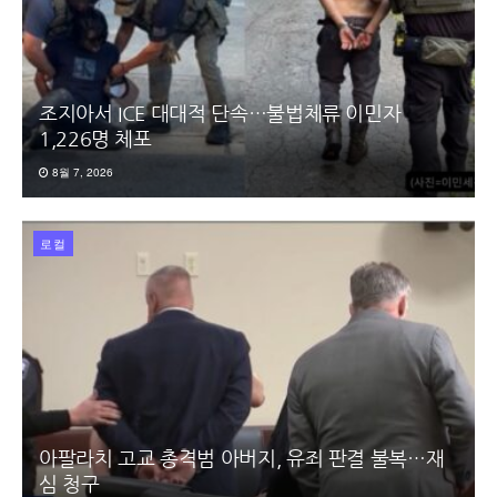
조지아서 ICE 대대적 단속…불법체류 이민자
1,226명 체포
8월 7, 2026
로컬
아팔라치 고교 총격범 아버지, 유죄 판결 불복…재
심 청구