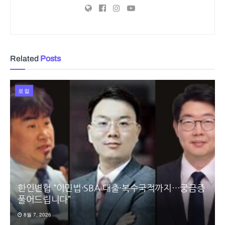
Related
Posts
로컬
한인변협 “이민법·SBA 대출·복수국적까지…궁금증
풀어드립니다”
8월 7, 2026