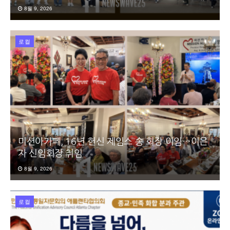
8월 9, 2026
로컬
미션아가페, 16년 헌신 제임스 송 회장 이임…이은
자 신임회장 취임
8월 9, 2026
로컬