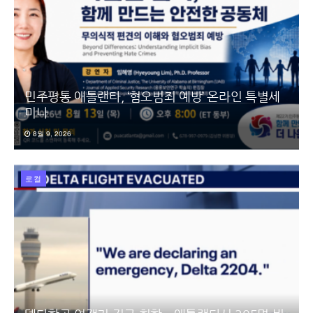
민주평통 애틀랜타, ‘혐오범죄 예방’ 온라인 특별세
미나
8월 9, 2026
로컬