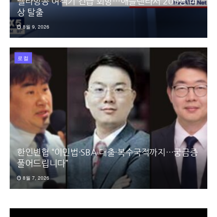
델타항공 여객기 긴급 회항…애틀랜타서 205명 비
상 탈출
8월 9, 2026
로컬
한인변협 “이민법·SBA 대출·복수국적까지…궁금증
풀어드립니다”
8월 7, 2026
동