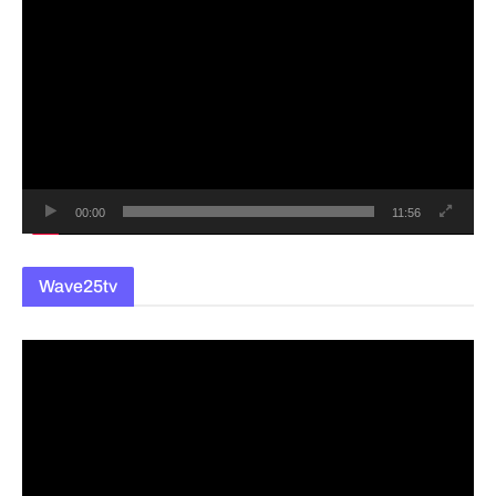
영
상
플
레
이
어
00:00
11:56
Wave25tv