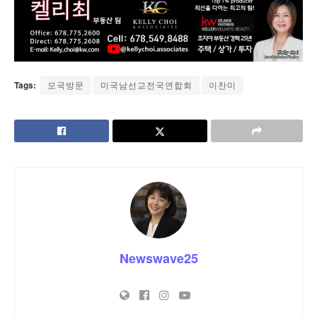
Tags:
모국방문
미국남선교전국연합회
이찬미
Newswave25