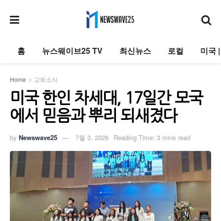
홈
뉴스웨이브25 TV
최신뉴스
로컬
미국 
Home
교회소식
미국 한인 차세대, 17일간 모국
에서 믿음과 뿌리 되새겼다
by
Newswave25
7월 3, 2026
Reading Time: 3 mins read