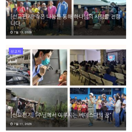
[선교편지] 작은 나눔을 통해 하나님의 사랑을 전합
니다
7월 13, 2026
선교지
[선교편지] “주님께서 이루시는 베데스다의 꿈”
7월 11, 2026