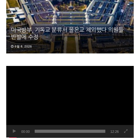
미국방부, 기독교 분류서 몰몬교 제외했다 의원들
반발에 수정
6월 8, 2026
동
영
상
플
레
이
어
00:00
12:26