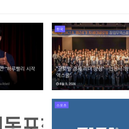
한국
강인 “하루빨리 시작
“글로벌 경제 리더 양성”…인천서 ‘
역스쿨’
8월 5, 2026
스포츠