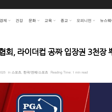
경제
건강
문화
교육
종교
오피니언
뉴스웨
회, 라이더컵 공짜 입장권 3천장 
2025
in
스포츠
,
한국/연예/스포츠
Reading Time: 1 min read