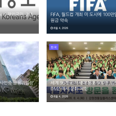
km’ 재외국민, 2년
FIFA, 월드컵 개최 미 도시에 100
원금 약속
8월 4, 2026
한국
영사인증 금융위임장’
세계 96개국 차세대 동포 900명, 
DMZ·역사·문화 체험
8월 4, 2026