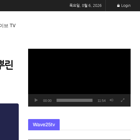
목요일, 8월 6, 2026
Login
이브 TV
동
영
뿌린
상
플
레
이
어
00:00
11:54
Wave25tv