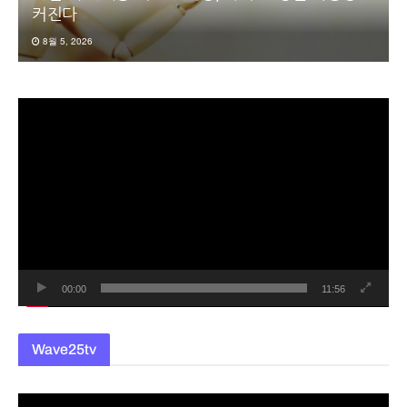
커진다
8월 5, 2026
동
영
상
플
레
이
어
00:00
11:56
Wave25tv