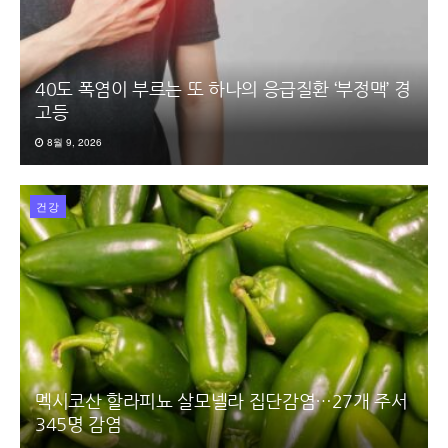
40도 폭염이 부르는 또 하나의 응급질환 ‘부정맥’ 경
고등
8월 9, 2026
건강
멕시코산 할라피뇨 살모넬라 집단감염…27개 주서
345명 감염