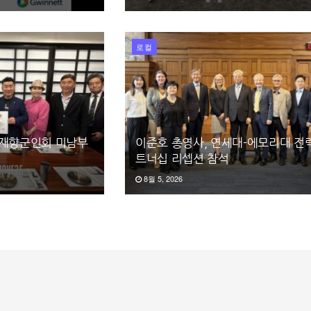
로컬
 재향군인회 미남부
이준호 총영사, 연세대-에모리대 전
트너십 리셉션 참석
8월 5, 2026