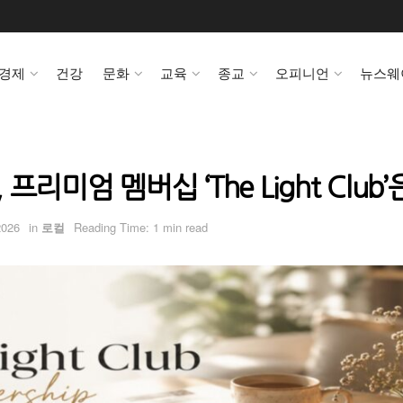
경제
건강
문화
교육
종교
오피니언
뉴스웨
리미엄 멤버십 ‘The Light Club’
2026
in
로컬
Reading Time: 1 min read