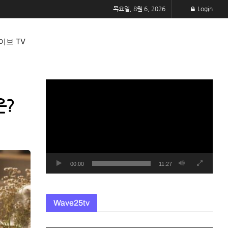
목요일, 8월 6, 2026
Login
이브 TV
동
영
은?
상
플
레
이
어
00:00
11:27
Wave25tv