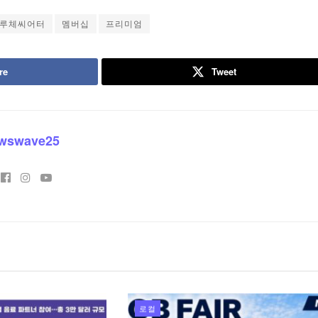
루체씨어터
멤버십
프리미엄
re
Tweet
wswave25
로컬