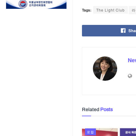
Tags:
The Light Club
라
Sha
Ne
Related
Posts
로컬