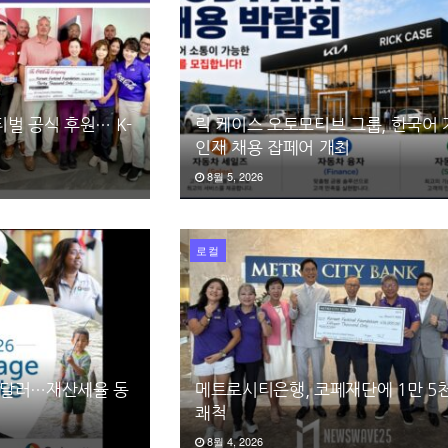
벌 공식 후원… K-
릭 케이스 오토모티브 그룹, 한국어
인재 채용 잡페어 개최
8월 5, 2026
로컬
95달러…재산세율 동
메트로시티은행, 코페재단에 1만 5
쾌척
8월 4, 2026