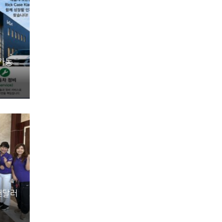
 가능
천달러