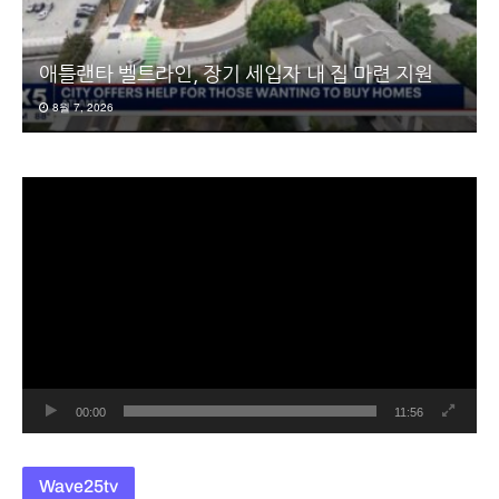
애틀랜타 벨트라인, 장기 세입자 내 집 마련 지원
8월 7, 2026
동
영
상
플
레
이
어
00:00
11:56
Wave25tv