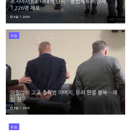
조지아서 ICE 대대적 단속…불법체류 이민자
1,226명 체포
8월 7, 2026
로컬
아팔라치 고교 총격범 아버지, 유죄 판결 불복…재
심 청구
8월 7, 2026
로컬