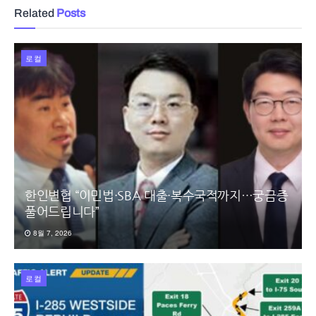
Related
Posts
로컬
한인변협 “이민법·SBA 대출·복수국적까지…궁금증
풀어드립니다”
8월 7, 2026
로컬