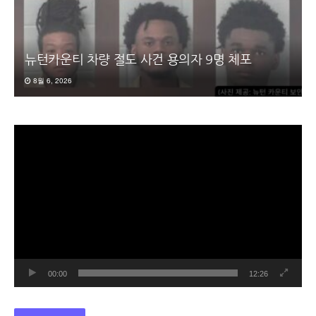
뉴턴카운티 차량 절도 사건 용의자 9명 체포
8월 6, 2026
동
영
상
플
레
이
어
00:00
12:26