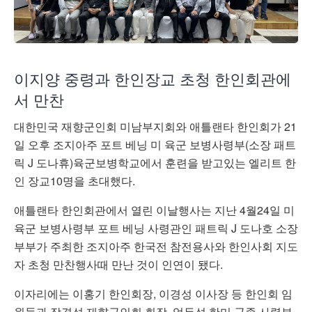
이지양 중령과 한인장교 초청 한인회관에
서 만찬
대한민국 재향군인회 미남부지회와 애틀랜타 한인회가 21
일 오후 조지아주 포트 베닝 미 육군 보병사령부(소장 패트
릭 J 도나휴)육군보병학교에서 훈련을 받고있는 엘리트 한
인 장교10명을 초대했다.
애틀랜타 한인회관에서 열린 이날행사는 지난 4월24일 미
육군 보병사령부 포트 베닝 사령관인 패트릭 J 도나호 소장
부부가 주최한 조지아주 한국전 참전용사와 한인사회 지도
자 초청 만찬행사때 만난 것이 인연이 됐다.
이자리에는 이홍기 한인회장, 이경성 이사장 등 한인회 임
원들과 장경섭 재향군인회 회장, 엄두섭 한미 군종 사령부