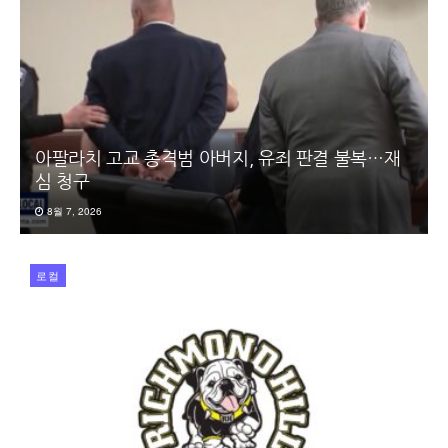
아팔라치 고교 총격범 아버지, 유죄 판결 불복…재
심 청구
8월 7, 2026
로컬