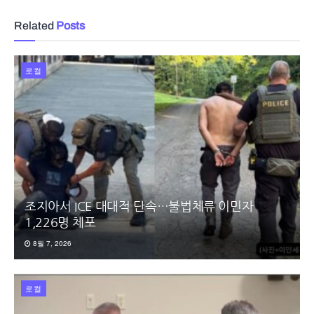
Related
Posts
로컬
조지아서 ICE 대대적 단속…불법체류 이민자
1,226명 체포
8월 7, 2026
로컬