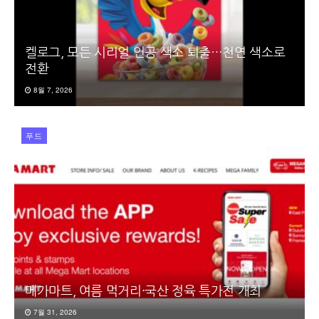
켈로그, 모든 시리얼 인공 색소 퇴출…천연 색소로
전환
8월 7, 2026
푸드
메가마트, 여름 먹거리·국산 정육 특가전 개최
7월 31, 2026