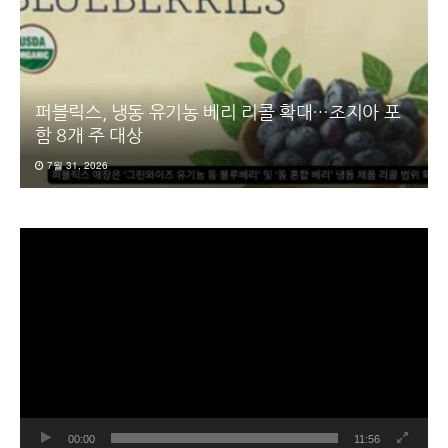
퍼블릭스, 냉동 유기농 베리 리콜 확대…조지아 포
함 8개 주 대상
7월 31, 2026
동
영
상
플
레
이
어
00:00
11:56