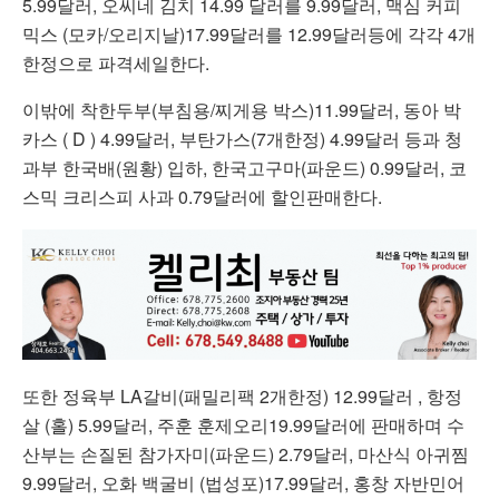
5.99달러, 오씨네 김치 14.99 달러를 9.99달러, 맥심 커피
믹스 (모카/오리지날)17.99달러를 12.99달러등에 각각 4개
한정으로 파격세일한다.
이밖에 착한두부(부침용/찌게용 박스)11.99달러, 동아 박
카스 ( D ) 4.99달러, 부탄가스(7개한정) 4.99달러 등과 청
과부 한국배(원황) 입하, 한국고구마(파운드) 0.99달러, 코
스믹 크리스피 사과 0.79달러에 할인판매한다.
또한 정육부 LA갈비(패밀리팩 2개한정) 12.99달러 , 항정
살 (홀) 5.99달러, 주훈 훈제오리19.99달러에 판매하며 수
산부는 손질된 참가자미(파운드) 2.79달러, 마산식 아귀찜
9.99달러, 오화 백굴비 (법성포)17.99달러, 홍창 자반민어