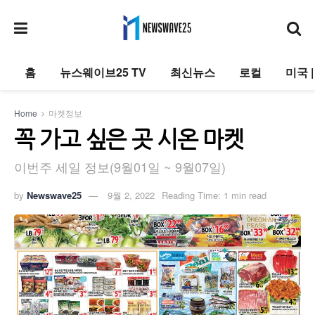
홈
뉴스웨이브25 TV
최신뉴스
로컬
미국 
Home
마켓정보
꼭 가고 싶은 곳 시온 마켓
이번주 세일 정보(9월01일 ~ 9월07일)
by
Newswave25
9월 2, 2022
Reading Time: 1 min read