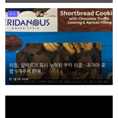
푸드
리들, 알레르기 표시 누락된 쿠키 리콜…조지아 포
함 9개주서 판매
7월 28, 2026
동
영
상