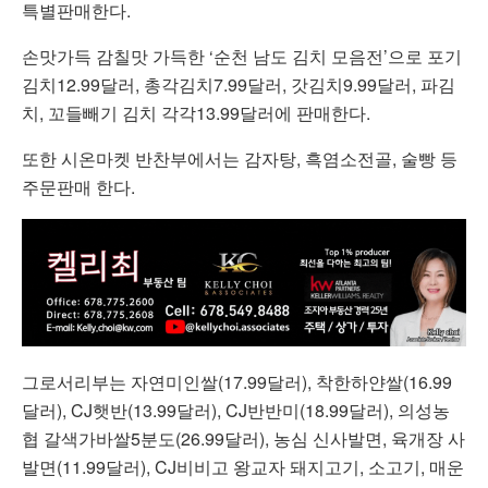
특별판매한다.
손맛가득 감칠맛 가득한 ‘순천 남도 김치 모음전’으로 포기
김치12.99달러, 총각김치7.99달러, 갓김치9.99달러, 파김
치, 꼬들빼기 김치 각각13.99달러에 판매한다.
또한 시온마켓 반찬부에서는 감자탕, 흑염소전골, 술빵 등
주문판매 한다.
그로서리부는 자연미인쌀(17.99달러), 착한하얀쌀(16.99
달러), CJ햇반(13.99달러), CJ반반미(18.99달러), 의성농
협 갈색가바쌀5분도(26.99달러), 농심 신사발면, 육개장 사
발면(11.99달러), CJ비비고 왕교자 돼지고기, 소고기, 매운