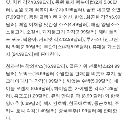
맛, 치킨 각각(8.99달러), 동원 로제 떡볶이컵(2개 5.00달
러), 동원 로제 떡볶이 파우치(3.99달러), 곰표 내고향 소면
(7.99달러), 동원 골뱅이캔 자연산, 한입, 화끈한 각각(6.99
달러), 매일 야채용 맛간장 소스(4.49달러), 매일 양념소스
소불고기, 소갈비, 돼지불고기 각각(3.99달러), 해태 폴라
포 포도, 복숭아, 커피맛 각각(2.99달러), 루카스나인그린
티 라떼(2.99달러), 부탄가스(4개5.99달러), 휴대용 가스렌
지 (24.99달러)에 판매한다.
청과부는 참외박스(16.99달러), 골든키위 선물박스(24.99
달러), 무박스(16.99달러 주말한정 판매)를 비롯해 후지, 핑
크레이디사과 각각(1.99달러), 씨없는 수박(5.99달러), 네
이블 오렌지 (0.99달러), 하미멜론, 가야멜론 각각(1.29달
러), 홍포도(1.29달러), 큐티 만다린 팩 (3.99 달러) 와 한국
양배추 (0.69달러), 멕시칸호박, 한국애호박, 둥근호박, 주
키니 호박 각각(1.49달러), 중국부추(1.99달러)에 판매한
다.