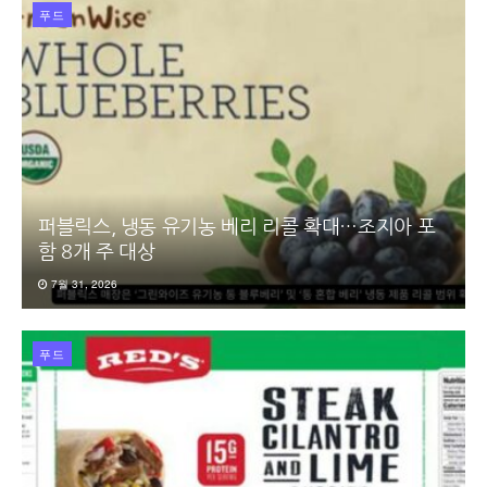
푸드
퍼블릭스, 냉동 유기농 베리 리콜 확대…조지아 포
함 8개 주 대상
7월 31, 2026
푸드