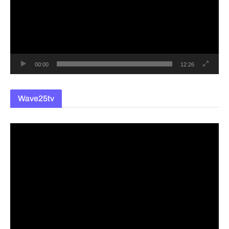
플
레
이
어
00:00
12:26
Wave25tv