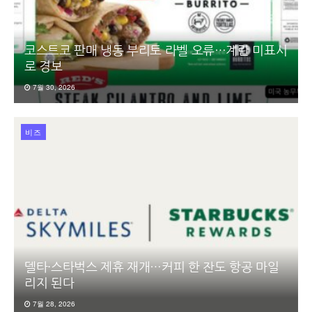
코스트코 판매 냉동 부리토 라벨 오류…계란 미표시
로 경보
7월 30, 2026
비즈
델타·스타벅스 제휴 재개…커피 한 잔도 항공 마일
리지 된다
7월 28, 2026