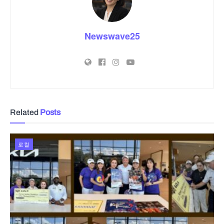
Newswave25
Related
Posts
로컬