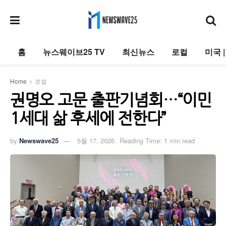
홈
뉴스웨이브25 TV
최신뉴스
로컬
미국 
Home
로컬
권명오 고문 출판기념회…“이민
1세대 삶 후세에 전한다”
by
Newswave25
5월 17, 2026
Reading Time: 1 min read