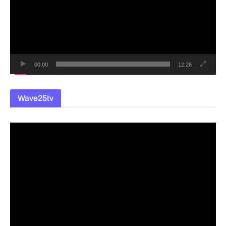
플
레
이
어
00:00
12:26
Wave25tv