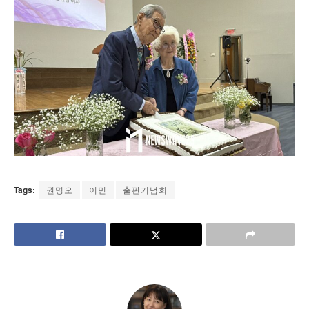
Tags:
권명오
이민
출판기념회