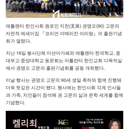
애틀랜타 한인사회 원로인 지천(支泉) 권명오(90) 고문의
자전적 에세이집 『코리언 아메리칸 아리랑』의 출판기념
회가 열렸다.
지난 16일 봉사단체 미션아가페와 애틀랜타 한국학교, 중
대부고·중앙대학교 동문회는 아틀란타 한인교회 다목적실
에서 권명오 고문의 출판기념회를 공동 개최했다.
이날 행사는 권명오 고문의 90세 생일 축하와 함께 진행돼
더욱 뜻깊은 시간이 됐다. 행사에는 한인사회 각계 인사들
과 가족, 지인들이 참석해 권 고문의 삶과 문학 세계를 함께
기념했다.