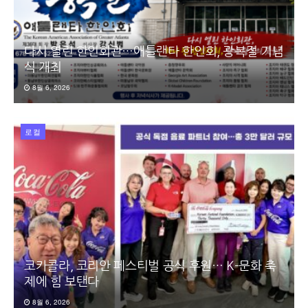
다시 열린 한인회관…애틀랜타 한인회, 광복절 기념
식 개최
8월 6, 2026
로컬
코카콜라, 코리안 페스티벌 공식 후원… K-문화 축
제에 힘 보탠다
8월 6, 2026