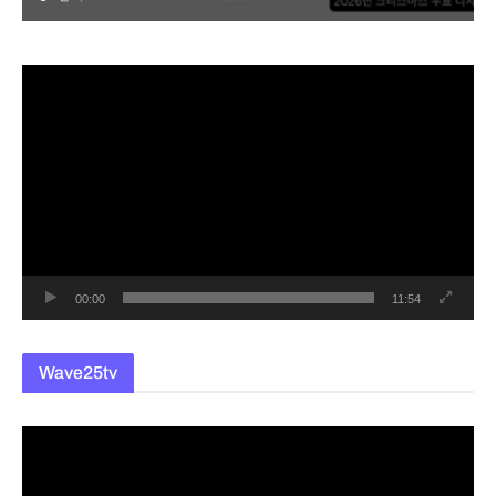
동
영
상
플
레
이
어
00:00
11:54
Wave25tv