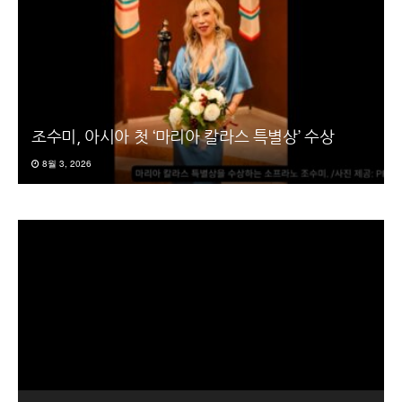
조수미, 아시아 첫 ‘마리아 칼라스 특별상’ 수상
8월 3, 2026
동
영
상
플
레
이
어