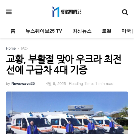
홈
뉴스웨이브25 TV
최신뉴스
로컬
미국 
Home
문화
교황, 부활절 맞아 우크라 최전
선에 구급차 4대 기증
by
Newswave25
4월 8, 2025
Reading Time: 1 min read