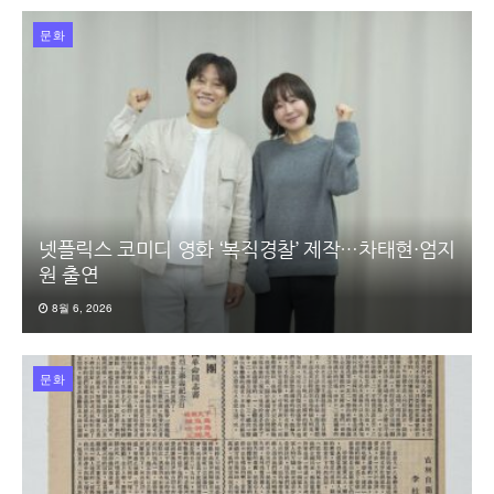
문화
넷플릭스 코미디 영화 ‘복직경찰’ 제작…차태현·엄지
원 출연
8월 6, 2026
문화