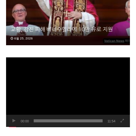
교황, 강진 피해 베네수엘라에 10만 유로 지원
6월 25, 2026
동
영
상
플
레
이
어
00:00
11:54