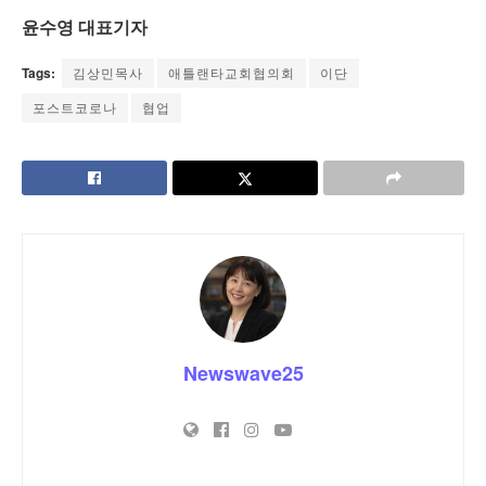
윤수영
대표기자
Tags:
김상민목사
애틀랜타교회협의회
이단
포스트코로나
협업
Newswave25