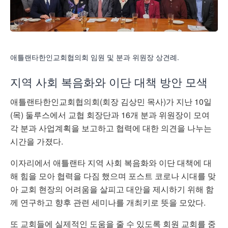
애틀랜타한인교회협의회 임원 및 분과 위원장 상견례.
지역
사회
복음화와
이단
대책
방안
모색
애틀랜타한인교회협의회
(
회장
김상민
목사
)
가
지난
10
일
(
목
)
둘루스에서
교협
회장단과
16
개
분과
위원장이
모여
각
분과
사업계획을
보고하고
협력에
대한
의견을
나누는
시간을
가졌다
.
이자리에서
애틀랜타
지역
사회
복음화와
이단
대책에
대
해
힘을
모아
협력을
다짐
했으며
포스트
코로나
시대를
맞
아
교회
현장의
어려움을
살피고
대안을
제시하기
위해
함
께
연구하고
향후
관련
세미나를
개최키로
뜻을
모았다
.
또
교회들에
실제적인
도움을
줄
수
있도록
회원
교회를
중