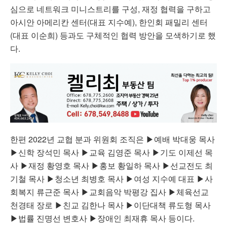
심으로
네트워크
미니스트리를
구성
,
재정
협력을
구하고
아시안
아메리칸
센터
(
대표
지수예
),
한인회
패밀리
센터
(
대표
이순희
)
등과도
구체적인
협력
방안을
모색하기로
했
다
.
한편
2022
년
교협
분과
위원회
조직은
▶
예배
박대웅
목사
▶
신학
장석민
목사
▶
교육
김영준
목사
▶
기도
이제선
목
사
▶
재정
황영호
목사
▶
홍보
황일하
목사
▶
선교전도
최
기철
목사
▶
청소년
최병호
목사
▶
여성
지수예
대표
▶
사
회복지
류근준
목사
▶
교회음악
박평강
집사
▶
체육선교
천경태
장로
▶
친교
김한나
목사
▶
이단대책
류도형
목사
▶
법률
진명선
변호사
▶
장애인
최재휴
목사
등이다
.