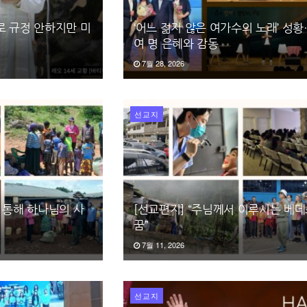
로 규정 안하지만 미
‘어느 젊지 않은 여가수의 노래’ 성황
여 명 은혜와 감동
7월 28, 2026
선교지
 통해 하나님의 사
[선교편지] “주님께서 이루시는 베
꿈”
7월 11, 2026
선교지