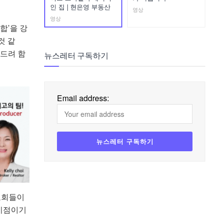
인 집 | 현은영 부동산
영상
영상
합’을 강
것 같
 드려 함
뉴스레터 구독하기
Email address:
교회들이
 시점이기