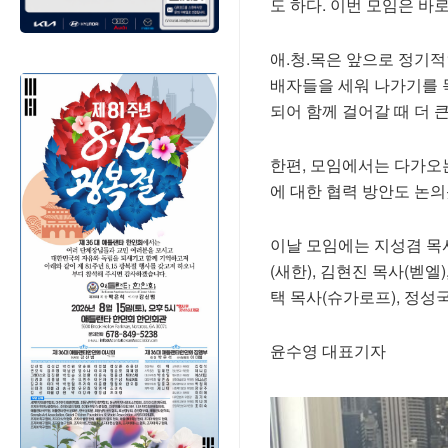
도 하다. 이번 모임은 바
애.청.목은 앞으로 정기적
배자들을 세워 나가기를 목
되어 함께 걸어갈 때 더 
한편, 모임에서는 다가오는
에 대한 협력 방안도 논의
이날 모임에는 지성겸 목사
(새한), 김현진 목사(벧엘
택 목사(슈가로프), 정성국
윤수영 대표기자