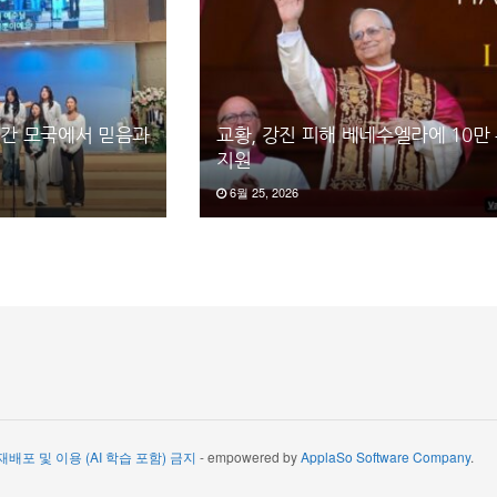
일간 모국에서 믿음과
교황, 강진 피해 베네수엘라에 10만
지원
6월 25, 2026
 재배포 및 이용 (AI 학습 포함) 금지
- empowered by
ApplaSo Software Company
.