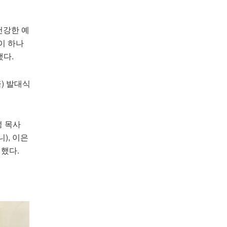
건강한 예
이 하나
했다.
) 발대식
성 목사
), 이은
 했다.