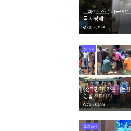
교황 “스스로 미국인으
국 사랑해”
7월 30, 2026
선교지
[선교편지] 작은 나눔을
랑을 전합니다
7월 13, 2026
교회소식