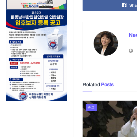
Sha
Ne
Related
Posts
종교