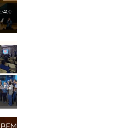
…400
데스다의