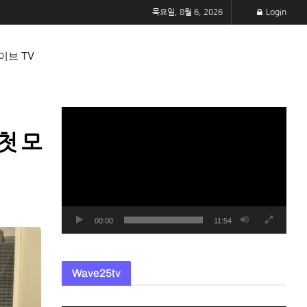
목요일, 8월 6, 2026
Login
이브 TV
동
영
첫 모
상
플
레
이
어
00:00
11:54
Wave25tv