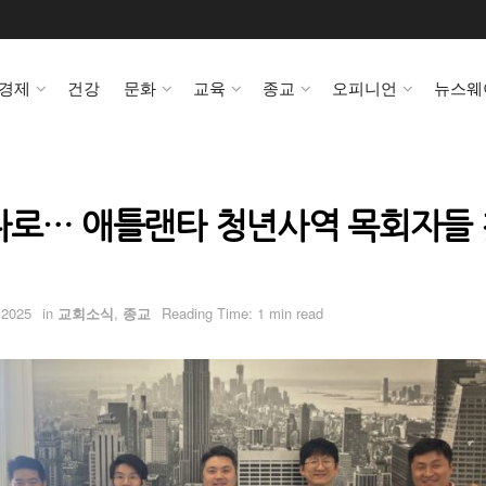
경제
건강
문화
교육
종교
오피니언
뉴스웨
나로… 애틀랜타 청년사역 목회자들 
 2025
in
교회소식
,
종교
Reading Time: 1 min read