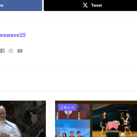
re
Tweet
wswave25
교회소식