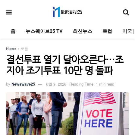
홈
뉴스웨이브25 TV
최신뉴스
로컬
미국 
Home
로컬
결선투표 열기 달아오른다…조
지아 조기투표 10만 명 돌파
by
Newswave25
6월 9, 2026
Reading Time: 1 min read