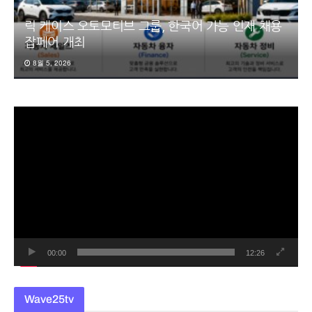
릭 케이스 오토모티브 그룹, 한국어 가능 인재 채용
잡페어 개최
8월 5, 2026
동
영
상
플
레
이
어
00:00
12:26
Wave25tv