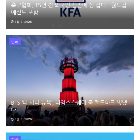
축구협회, 15년 전 외국인 심판에 성 접대…월드컵
예선도 포함
8월 7, 2026
연예
BTS ‘더 시티 뉴욕’, 타임스스퀘어 등 랜드마크 빛냈
다
8월 8, 2026
한국