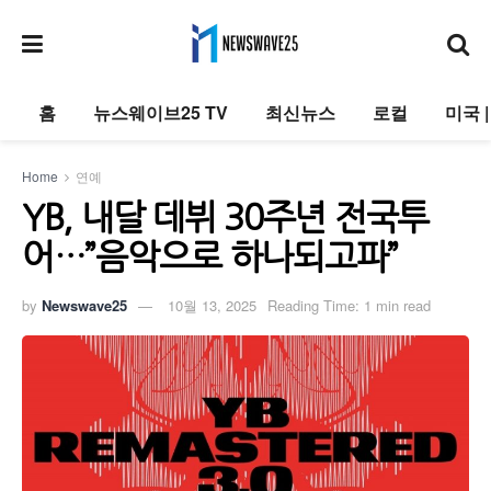
홈
뉴스웨이브25 TV
최신뉴스
로컬
미국 
Home
연예
YB, 내달 데뷔 30주년 전국투
어…”음악으로 하나되고파”
by
Newswave25
10월 13, 2025
Reading Time: 1 min read