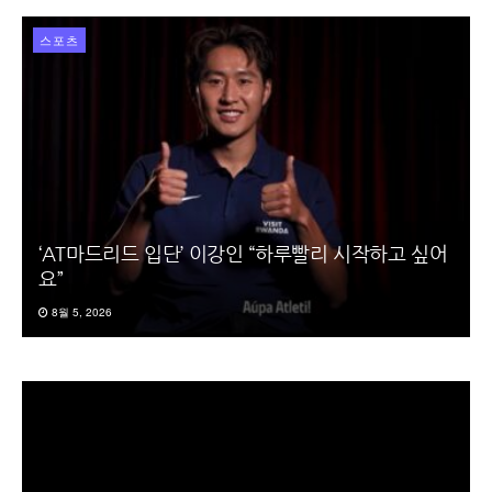
스포츠
‘AT마드리드 입단’ 이강인 “하루빨리 시작하고 싶어
요”
8월 5, 2026
동
영
상
플