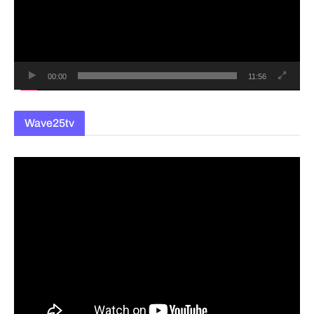
레
이
어
00:00
11:56
Wave25tv