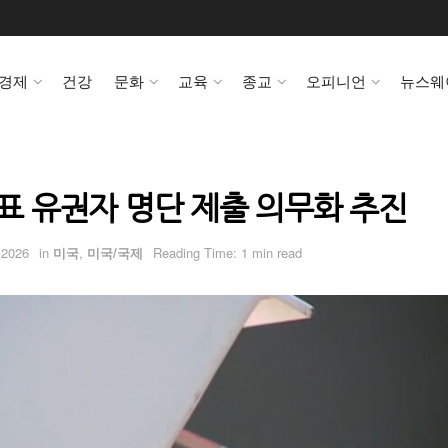
경제
건강
문화
교육
종교
오피니언
뉴스웨
투표 유권자 명단 제출 의무화 추진
 2026
in
미국
,
미국/국제
Reading Time: 1 min read