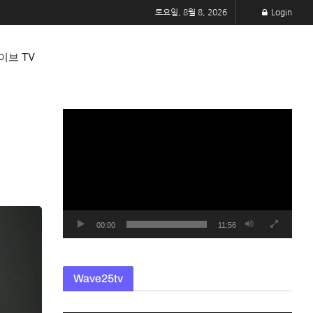
토요일, 8월 8, 2026
Login
이브 TV
동
영
상
플
레
이
어
00:00
11:56
Wave25tv