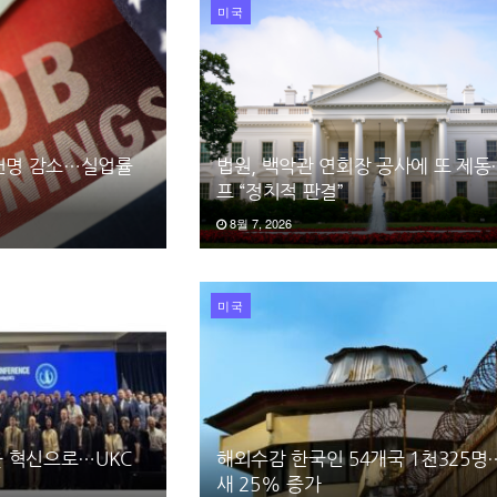
미국
3천명 감소…실업률
법원, 백악관 연회장 공사에 또 제
프 “정치적 판결”
8월 7, 2026
미국
 혁신으로…UKC
해외수감 한국인 54개국 1천325명
새 25% 증가