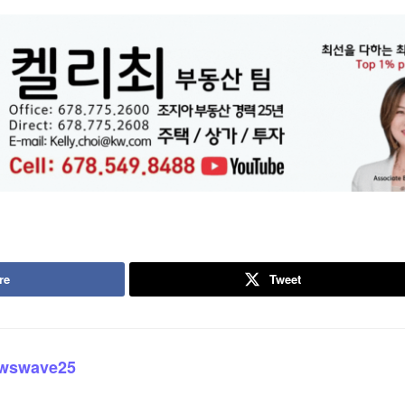
re
Tweet
wswave25