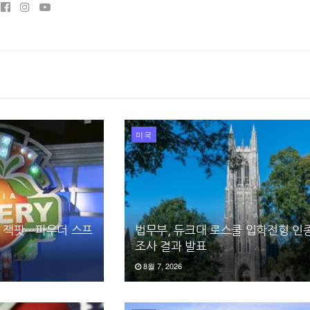
미국
러 잭팟…파우더 스프
법무부, 듀크대 로스쿨 입학전형 인
조사 결과 발표
8월 7, 2026