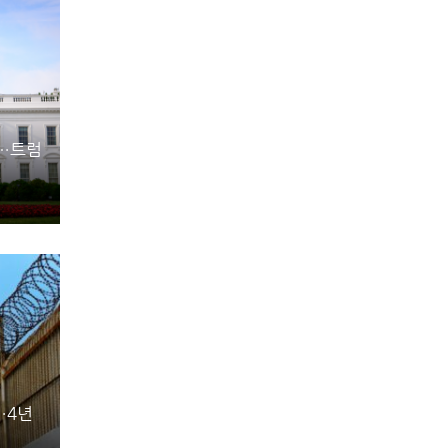
동…트럼
…4년