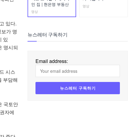
인 집 | 현은영 부동산
영상
영상
고 있다.
정보가 명
뉴스레터 구독하기
 있
은 명시되
Email address:
드 시스
을 부담해
은 국토안
유권자에
각 중단