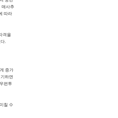
재 매사추
에 따라
 자격을
다.
크게 증가
제기하면
 우편투
미칠 수