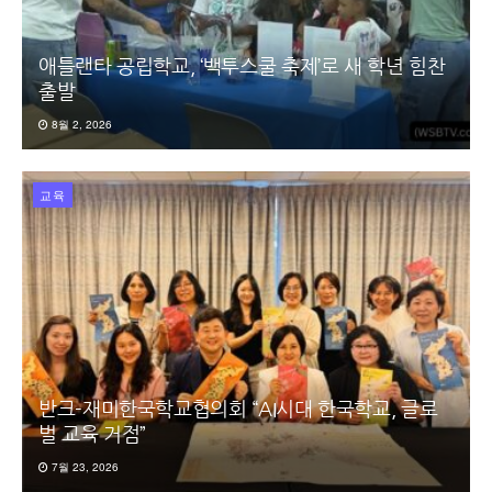
애틀랜타 공립학교, ‘백투스쿨 축제’로 새 학년 힘찬
출발
8월 2, 2026
교육
반크-재미한국학교협의회 “AI시대 한국학교, 글로
벌 교육 거점”
7월 23, 2026