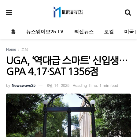
홈
뉴스웨이브25 TV
최신뉴스
로컬
미국 
Home
교육
UGA, ‘역대급 스마트’ 신입생…
GPA 4.17·SAT 1356점
by
Newswave25
8월 14, 2025
Reading Time: 1 min read