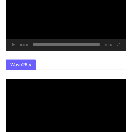
상
플
레
이
어
00:00
11:56
Wave25tv