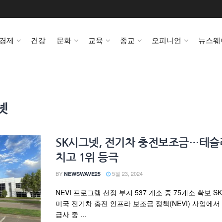
경제
건강
문화
교육
종교
오피니언
뉴스웨
넷
SK시그넷, 전기차 충전보조금…테슬
치고 1위 등극
BY
5월 23, 2024
NEWSWAVE25
NEVI 프로그램 선정 부지 537 개소 중 75개소 확보 
미국 전기차 충전 인프라 보조금 정책(NEVI) 사업에서
급사 중 ...