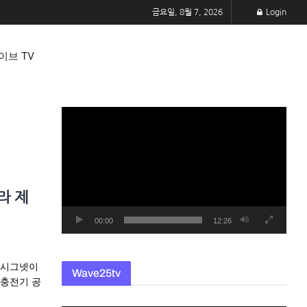
금요일, 8월 7, 2026
Login
이브 TV
동
영
상
플
레
라 제
이
어
00:00
12:26
SK시그넷이
Wave25tv
 충전기 공