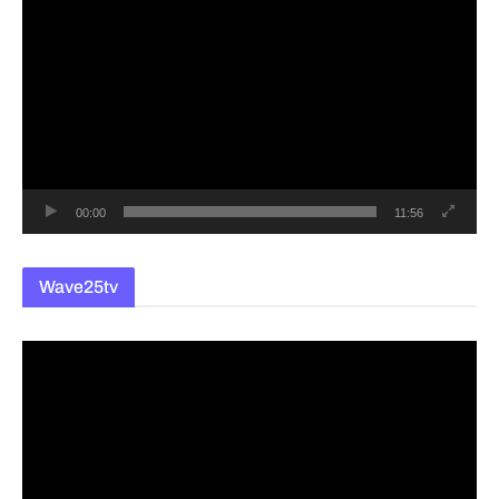
영
상
플
레
이
어
00:00
11:56
Wave25tv