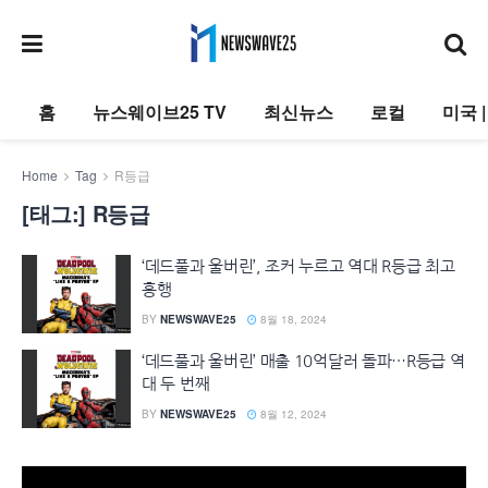
홈
뉴스웨이브25 TV
최신뉴스
로컬
미국 
Home
Tag
R등급
[태그:]
R등급
‘데드풀과 울버린’, 조커 누르고 역대 R등급 최고
흥행
BY
NEWSWAVE25
8월 18, 2024
‘데드풀과 울버린’ 매출 10억달러 돌파…R등급 역
대 두 번째
BY
NEWSWAVE25
8월 12, 2024
동