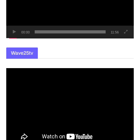
레
이
어
00:00
11:56
Wave25tv