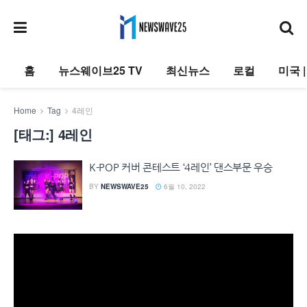
홈
뉴스웨이브25 TV
최신뉴스
로컬
미국 
Home
Tag
4레인
[태그:]
4레인
K-POP 커버 콘테스트 ‘4레인’ 댄스부문 우승
BY
NEWSWAVE25
6월 10, 2022
동
영
상
플