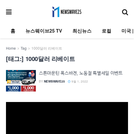
홈
뉴스웨이브25 TV
최신뉴스
로컬
미국 
Home
Tag
1000달러 리베이트
[태그:]
1000달러 리베이트
스톤마운틴 폭스바겐, 노동절 특별세일 이벤트
BY
NEWSWAVE25
9월 1, 2022
동
영
상
플