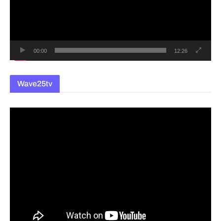
레
이
어
00:00
12:26
Wave25tv