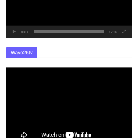
레
이
어
00:00
12:26
Wave25tv