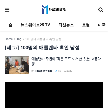
홈
뉴스웨이브25 TV
최신뉴스
로컬
미국 
Home
Tag
100명의 애틀랜타 흑인 남성
[태그:]
100명의 애틀랜타 흑인 남성
애틀랜타 주변에 ‘작은 무료 도서관’ 짓는 고등학
생
BY
NEWSWAVE25
1월 19, 2023
동
영
상
플