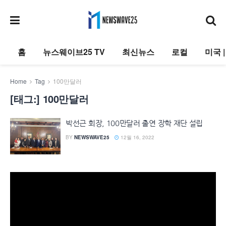
홈
뉴스웨이브25 TV
최신뉴스
로컬
미국 
Home
Tag
100만달러
[태그:]
100만달러
박선근 회장, 100만달러 출연 장학 재단 설립
BY
NEWSWAVE25
12월 16, 2022
동
영
상
플