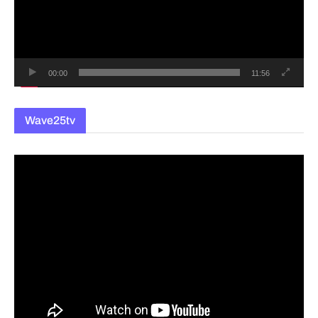
레
이
어
00:00
11:56
Wave25tv