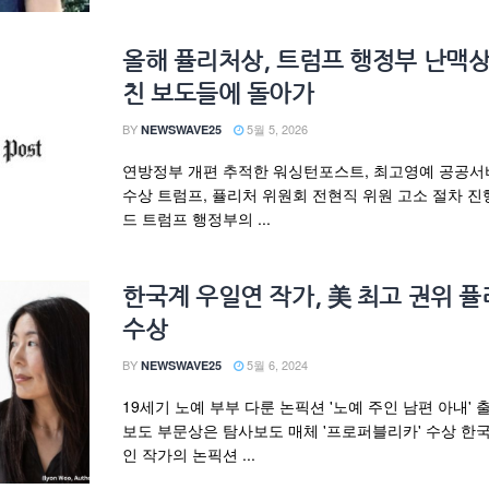
올해 퓰리처상, 트럼프 행정부 난맥상
친 보도들에 돌아가
BY
5월 5, 2026
NEWSWAVE25
연방정부 개편 추적한 워싱턴포스트, 최고영예 공공서
수상 트럼프, 퓰리처 위원회 전현직 위원 고소 절차 진
드 트럼프 행정부의 ...
한국계 우일연 작가, 美 최고 권위 
수상
BY
5월 6, 2024
NEWSWAVE25
19세기 노예 부부 다룬 논픽션 '노예 주인 남편 아내' 
보도 부문상은 탐사보도 매체 '프로퍼블리카' 수상 한
인 작가의 논픽션 ...