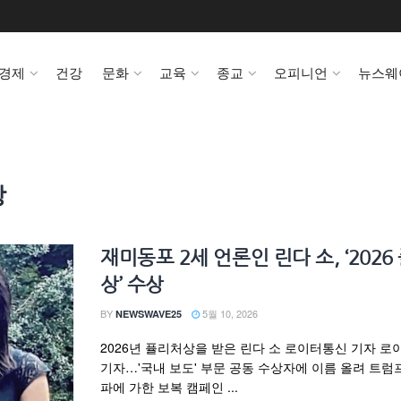
경제
건강
문화
교육
종교
오피니언
뉴스웨
상
재미동포 2세 언론인 린다 소, ‘2026
상’ 수상
BY
5월 10, 2026
NEWSWAVE25
2026년 퓰리처상을 받은 린다 소 로이터통신 기자 
기자…'국내 보도' 부문 공동 수상자에 이름 올려 트럼
파에 가한 보복 캠페인 ...