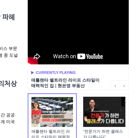
 파헤
비스 부문
행 중 도널
CURRENTLY PLAYING
애틀랜타 벨트라인 라이프 스타일이
퓰리처상
매력적인 집 | 현은영 부동산
출간 공공
국계 미국
애틀랜타 벨트라인 라
“전문가가 하면 클래스
이프 스타일이 매력적
가 다릅니다”