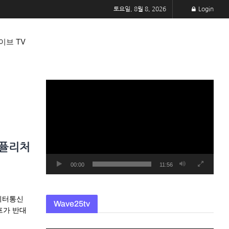
토요일, 8월 8, 2026
Login
이브 TV
동
영
상
플
레
 퓰리처
이
어
00:00
11:56
로이터통신
Wave25tv
프가 반대